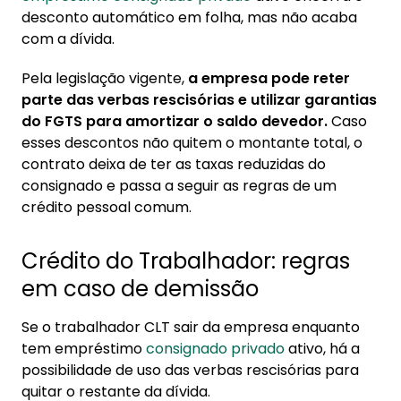
demissão
desconto automático em folha, mas não acaba
1.1. Como é feito o desconto do Crédito do
com a dívida.
Trabalhador na rescisão?
Pela legislação vigente,
a empresa pode reter
2. Consignado CLT é transferido ao mudar de
parte das verbas rescisórias e utilizar garantias
emprego?
do FGTS para amortizar o saldo devedor.
Caso
esses descontos não quitem o montante total, o
3. Dicas financeiras em caso de demissão
contrato deixa de ter as taxas reduzidas do
consignado e passa a seguir as regras de um
crédito pessoal comum.
Crédito do Trabalhador: regras
em caso de demissão
Se o trabalhador CLT sair da empresa enquanto
tem empréstimo
consignado privado
ativo, há a
possibilidade de uso das verbas rescisórias para
quitar o restante da dívida.