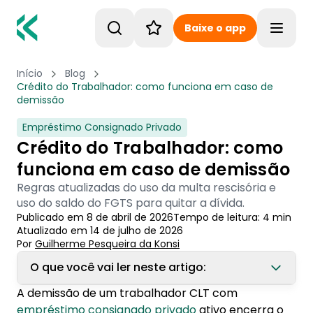
Baixe o app
Toggle
Início
Blog
Crédito do Trabalhador: como funciona em caso de
demissão
Empréstimo Consignado Privado
Crédito do Trabalhador: como
funciona em caso de demissão
Regras atualizadas do uso da multa rescisória e
uso do saldo do FGTS para quitar a dívida.
Publicado em
8 de abril de 2026
Tempo de leitura:
4
min
Atualizado em
14 de julho de 2026
Por
Guilherme Pesqueira
 da Konsi
O que você vai ler neste artigo:
A demissão de um trabalhador CLT com
1. Crédito do Trabalhador: regras em caso de
empréstimo consignado privado
ativo encerra o