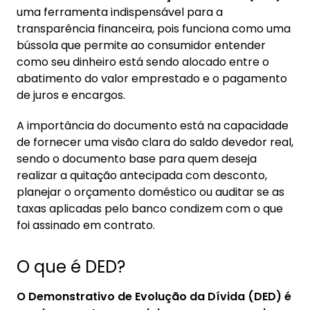
1. O que é DED?
uma ferramenta indispensável para a
1.1. Para que serve o DED?
transparência financeira, pois funciona como uma
bússola que permite ao consumidor entender
2. Como solicitar o DED?
como seu dinheiro está sendo alocado entre o
abatimento do valor emprestado e o pagamento
3. Qual a diferença entre DED e DDC?
de juros e encargos.
A importância do documento está na capacidade
de fornecer uma visão clara do saldo devedor real,
sendo o documento base para quem deseja
realizar a quitação antecipada com desconto,
planejar o orçamento doméstico ou auditar se as
taxas aplicadas pelo banco condizem com o que
foi assinado em contrato.
O que é DED?
O Demonstrativo de Evolução da Dívida (DED) é