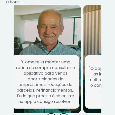
a Konsi.
"Comecei a manter uma
rotina de sempre consultar o
"O app conse
aplicativo para ver as
as institu
oportunidades de
melhor traz r
empréstimos, reduções de
o consumido
parcelas, refinanciamentos…
escolhe
Tudo que preciso é só entrar
no app e consigo resolver."