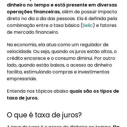
1. O que é taxa de juros?
dinheiro no tempo e está presente em diversas
1.1. Como funcionam as taxas de juros?
operações financeiras
, além de possuir impacto
direto no dia a dia das pessoas. Ela é definida pela
2. Tipos de juros
combinação entre a taxa básica (
Selic
) e fatores
2.1. Categorias de juros
de mercado financeiro.
3. Como a taxa de juros é definida
Na economia, ela atua como um regulador de
velocidade. Ou seja, quando os juros estão altos, o
4. Como calcular a taxa de juros
crédito encarece e o consumo diminui. Por outro
lado, quando estão baixos, o acesso ao dinheiro
5. Relação do custo efetivo total nas taxas de
facilita, estimulando compras e investimentos
juros
empresariais.
6. Taxa de juros no empréstimo consignado
Entenda nos tópicos abaixo
quais são os tipos de
taxa de juros.
O que é taxa de juros?