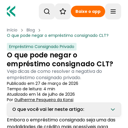
Baixe o app
Toggle
Início
Blog
O que pode negar o empréstimo consignado CLT?
Empréstimo Consignado Privado
O que pode negar o
empréstimo consignado CLT?
Veja dicas de como resolver a negativa do
empréstimo consignado privado.
Publicado em
27 de março de 2026
Tempo de leitura:
4
min
Atualizado em
14 de julho de 2026
Por
Guilherme Pesqueira
 da Konsi
O que você vai ler neste artigo:
Embora o empréstimo consignado seja uma das
1. Porque o crédito consignado CLT pode ser
modalidades de crédito mais acessíveis para