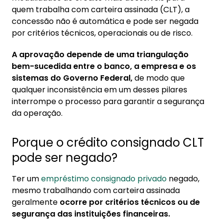
negado?
quem trabalha com carteira assinada (CLT), a
1.1. Ministério atua na fiscalização de
concessão não é automática e pode ser negada
contratos
por critérios técnicos, operacionais ou de risco.
2. Empréstimo consignado negado: o que
A aprovação depende de uma triangulação
fazer?
bem-sucedida entre o banco, a empresa e os
sistemas do Governo Federal,
de modo que
3. Como saber a margem consignável?
qualquer inconsistência em um desses pilares
interrompe o processo para garantir a segurança
4. Como contratar consignado CLT online
da operação.
Porque o crédito consignado CLT
pode ser negado?
Ter um
empréstimo consignado privado
negado,
mesmo trabalhando com carteira assinada
geralmente
ocorre por critérios técnicos ou de
segurança das instituições financeiras.