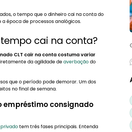
mo consignado CLT
do?
dos, o tempo que o dinheiro cai na conta do
 a época de processos analógicos.
nta?
T
 tempo cai na conta?
nado CLT cair na conta costuma variar
retamente da agilidade de
averbação
do
casos que o período pode demorar. Um dos
itos no final de semana.
o empréstimo consignado
 privado
tem três fases principais. Entenda