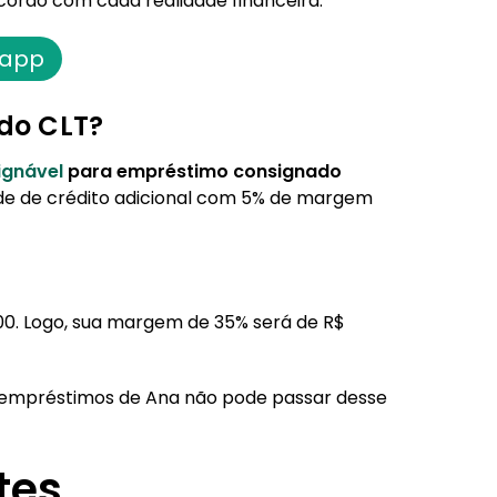
ordo com cada realidade financeira.
 app
do CLT?
gnável
para empréstimo consignado
dade de crédito adicional com 5% de margem
,00. Logo, sua margem de 35% será de R$
de empréstimos de Ana não pode passar desse
tes