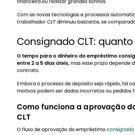
1.1. Como funciona a aprovação do emprésti
financeira ou realizar grandes sonhos.
2. Como saber se o empréstimo CLT foi aprova
Com as novas tecnologias e processos automatiza
trabalhador CLT diminuiu bastante, se comparado
2.1. Como o dinheiro do consignado cai na co
3. Como contratar empréstimo consignado CL
Consignado CLT: quanto
3.1. Qual a margem para consignado CLT?
O tempo para o dinheiro do empréstimo consig
entre 2 a 5 dias úteis,
mas esse prazo depende di
contrato.
Embora o processo de depósito seja rápido, há 
motivos podem ser dados incorretos ou pedidos fe
Como funciona a aprovação d
CLT
O fluxo de aprovação do empréstimo
consignado