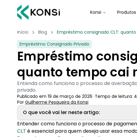
Konsi
Produtos
Início
Blog
Empréstimo consignado CLT: quanto
Empréstimo Consignado Privado
Empréstimo consig
quanto tempo cai 
Entenda como funciona o processo de averbaçã
privado.
Publicado em
19 de março de 2026
-
Tempo de leitura:
4
Por
Guilherme Pesqueira
 da Konsi
O que você vai ler neste artigo:
Entender como funciona o processo de pagamen
1. Consignado CLT: quanto tempo cai na conta?
CLT
é essencial para quem deseja usar essa moda