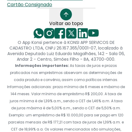
Cartão Consignado
Voltar ao topo
O App Konsi pertence à KONSI APP SERVICOS DE
CADASTRO LTDA, CNPJ 26.167.365/0001-07, localizado à
Avenida Deputado Luiz Eduardo Magalhães, 142 - Sala 06,
Andar 2 - Centro, Simões Filho - BA, 43700-000.
Informações importantes:
As taxas de juros e prazos
praticados nos empréstimos observam as determinações de
cada produto e convênio, assim como políticas internas.
Informações adicionais: prazo mínimo de 6 meses e máximo de
144 meses. Valor mínimo de empréstimo R$ 200,00. A taxa de
juros mínima é de 1,39% a.m., sendo o CET de 1,46% a.m. A taxa
de juros máxima é de 5,00% a.m., sendo o CET de 5,50% a.m.
Exemplo: um empréstimo de R$ 10.000,00 para ser pago em 120
parcelas mensais de R$ 177,21 com taxa de juros de 1,39% a.m. e
CET de 18,99% a.a. Os valores mencionados são simulações,