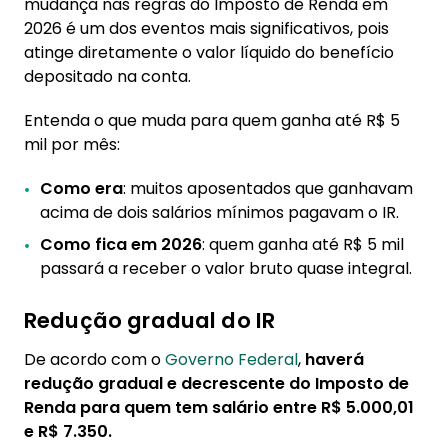
mudança nas regras do Imposto de Renda em
4. Empréstimo consignado com a nova
2026 é um dos eventos mais significativos, pois
margem de 2026
atinge diretamente o valor líquido do benefício
depositado na conta.
4.1. Aumento do salário mínimo libera
margem
Entenda o que muda para quem ganha até R$ 5
4.2. Refinanciar ou contratar novo
mil por mês:
empréstimo: qual a melhor opção?
Como era
: muitos aposentados que ganhavam
5. Planejamento financeiro 2026
acima de dois salários mínimos pagavam o IR.
Como fica em 2026
: quem ganha até R$ 5 mil
passará a receber o valor bruto quase integral.
Redução gradual do IR
De acordo com o
Governo Federal
,
haverá
redução gradual e decrescente do Imposto de
Renda para quem tem salário entre R$ 5.000,01
e R$ 7.350.