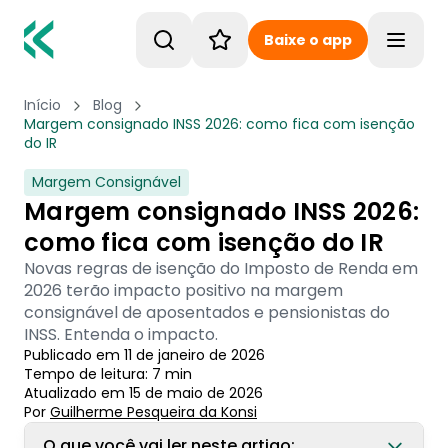
Baixe o app
Toggle
Início
Blog
Margem consignado INSS 2026: como fica com isenção
do IR
Margem Consignável
Margem consignado INSS 2026:
como fica com isenção do IR
Novas regras de isenção do Imposto de Renda em
2026 terão impacto positivo na margem
consignável de aposentados e pensionistas do
INSS. Entenda o impacto.
Publicado em
11 de janeiro de 2026
Tempo de leitura:
7
min
Atualizado em
15 de maio de 2026
Por
Guilherme Pesqueira
 da Konsi
O que você vai ler neste artigo: