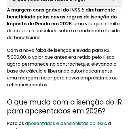
A margem consignável do INSS é diretamente
1. O que muda com a isenção do IR para
beneficiada pelas novas regras de isenção do
aposentados em 2026?
Imposto de Renda em 2026
, uma vez que o limite
1.1. Redução gradual do IR
de crédito é calculado sobre o rendimento líquido
do beneficiário.
1.2. Quando começa a valer a regra do IR
2026
Com a nova faixa de isenção elevada para R$
5.000,00, o valor que antes era retido pelo Fisco
2. Como calcular a nova margem consignável
agora permanece no contracheque, elevando a
2.1. Regras da margem para aposentados e
base de cálculo e liberando automaticamente
pensionistas
uma margem maior para novos empréstimos ou
refinanciamentos.
3. Isenção do IR aumenta o valor líquido do
benefício
O que muda com a isenção do IR
3.1. O que entra no cálculo da margem
consignável INSS
para aposentados em 2026?
3.2. Isenção para aposentados acima de 65
Para os
aposentados e pensionistas do INSS
, a
anos