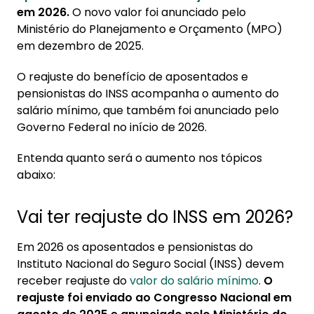
1. Vai ter reajuste do INSS em 2026?
em 2026.
O novo valor foi anunciado pelo
1.1. Como é feito o cálculo do reajuste
Ministério do Planejamento e Orçamento (MPO)
em dezembro de 2025.
1.2. Aposentados acima do mínimo
O reajuste do benefício de aposentados e
2. Margem consignável 2026
pensionistas do INSS acompanha o aumento do
2.1. Margem para cartão de crédito
salário mínimo, que também foi anunciado pelo
consignado (RMC)
Governo Federal no início de 2026.
2.2. Quando a Dataprev atualiza a margem
disponível?
Entenda quanto será o aumento nos tópicos
abaixo:
3. Reajuste salarial do INSS em 2026
3.1. Prazo estendido para 96 meses
Vai ter reajuste do INSS em 2026?
4. Novas regras do INSS 2026
Em 2026 os aposentados e pensionistas do
4.1. Revisão de aposentadoria em 2026
Instituto Nacional do Seguro Social (INSS) devem
receber reajuste do
4.2. Prova de vida para segurados do INSS
valor do salário mínimo
.
O
reajuste foi enviado ao Congresso Nacional em
4.3. Prova de vida digital