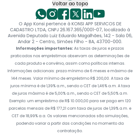
Voltar ao topo
O App Konsi pertence à KONSI APP SERVICOS DE
CADASTRO LTDA, CNPJ 26.167.365/0001-07, localizado à
Avenida Deputado Luiz Eduardo Magalhães, 142 - Sala 06,
Andar 2 - Centro, Simões Filho - BA, 43700-000.
Informações importantes:
As taxas de juros e prazos
praticados nos empréstimos observam as determinações de
cada produto e convênio, assim como políticas internas.
Informações adicionais: prazo mínimo de 6 meses e máximo de
144 meses. Valor mínimo de empréstimo R$ 200,00. A taxa de
juros mínima é de 1,39% a.m., sendo o CET de 1,46% a.m. A taxa
de juros máxima é de 5,00% a.m., sendo o CET de 5,50% a.m.
Exemplo: um empréstimo de R$ 10.000,00 para ser pago em 120
parcelas mensais de R$ 177,21 com taxa de juros de 1,39% a.m. e
CET de 18,99% a.a. Os valores mencionados são simulações,
podendo variar a partir das condições no momento da
contratação.