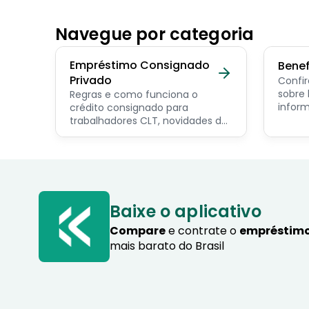
Navegue por categoria
Empréstimo Consignado
Benef
Privado
Confir
sobre benef
Regras e como funciona o
inform
crédito consignado para
os pri
trabalhadores CLT, novidades do
servid
programa Crédito do
pensio
Trabalhador e dicas de como
progra
contratar o consignado privado.
Baixe o aplicativo
Compare
e contrate o
empréstimo
mais barato do Brasil