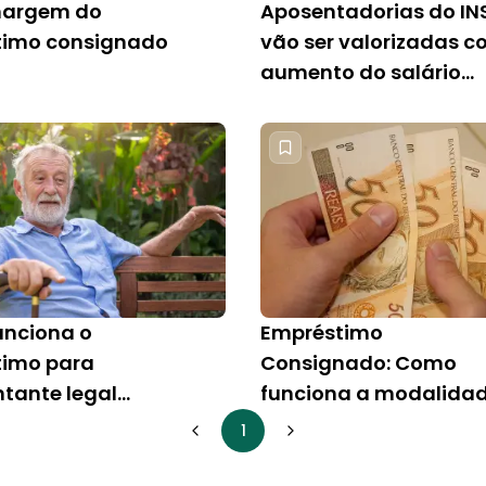
margem do
Aposentadorias do IN
timo consignado
vão ser valorizadas 
aumento do salário
mínimo
nciona o
Empréstimo
timo para
Consignado: Como
ntante legal
funciona a modalida
AS?
de crédito que mais
1
cresce no país