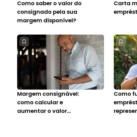
Como saber o valor do
Carta 
consignado pela sua
emprés
margem disponível?
Margem consignável:
Como fu
como calcular e
emprés
aumentar o valor
represe
disponível?
BPC/LO