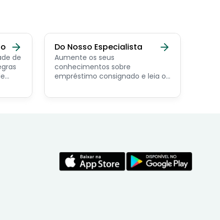
do
Do Nosso Especialista
ade de
Aumente os seus
egras
conhecimentos sobre
de
empréstimo consignado e leia os
conteúdos feito por nosso
economista especialista no
assunto.