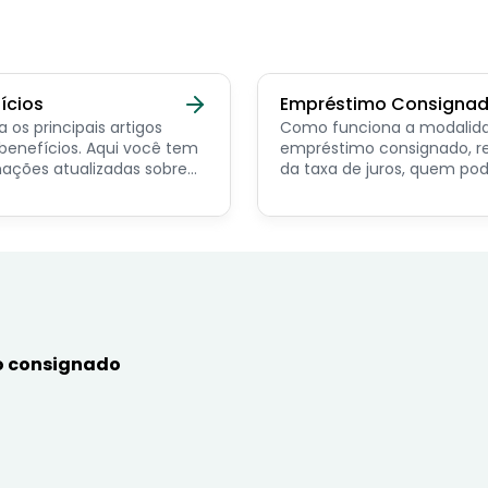
ícios
Empréstimo Consigna
a os principais artigos
Como funciona a modalid
ícios. Aqui você tem
empréstimo consignado, r
ações atualizadas sobre
da taxa de juros, quem po
ncipais benefícios para o
contratar e dicas de como
or público, aposentado,
simular online.
nista e beneficiários de
mas sociais.
 consignado