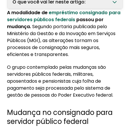
O que você vai ler neste artigo:
A modalidade de
empréstimo consignado para
1. Mudança no consignado para servidor
servidores públicos federais
passou por
público federal
mudança.
Segundo portaria publicada pelo
1.1. Quando as novas regras entram em
Ministério da Gestão e da Inovação em Serviços
vigor?
Públicos (MGI), as alterações tornam os
processos de consignação mais seguros,
2. Como funciona o CET no consignado
eficientes e transparentes.
público?
O grupo contemplado pelas mudanças são
3. Descontos sindicais
servidores públicos federais, militares,
aposentados e pensionistas cuja folha de
pagamento seja processada pelo sistema de
gestão de pessoas do Poder Executivo federal.
Mudança no consignado para
servidor público federal