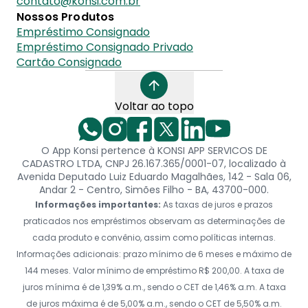
contato@konsi.com.br
Nossos Produtos
Empréstimo Consignado
Empréstimo Consignado Privado
Cartão Consignado
Voltar ao topo
O App Konsi pertence à KONSI APP SERVICOS DE
CADASTRO LTDA, CNPJ 26.167.365/0001-07, localizado à
Avenida Deputado Luiz Eduardo Magalhães, 142 - Sala 06,
Andar 2 - Centro, Simões Filho - BA, 43700-000.
Informações importantes:
As taxas de juros e prazos
praticados nos empréstimos observam as determinações de
cada produto e convênio, assim como políticas internas.
Informações adicionais: prazo mínimo de 6 meses e máximo de
144 meses. Valor mínimo de empréstimo R$ 200,00. A taxa de
juros mínima é de 1,39% a.m., sendo o CET de 1,46% a.m. A taxa
de juros máxima é de 5,00% a.m., sendo o CET de 5,50% a.m.