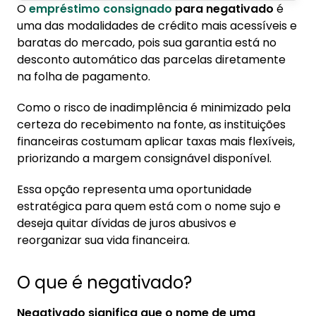
O
empréstimo consignado
para negativado
é
1. O que é negativado?
uma das modalidades de crédito mais acessíveis e
baratas do mercado, pois sua garantia está no
2. Como funciona o empréstimo para
desconto automático das parcelas diretamente
negativado
na folha de pagamento.
2.1. Consignado para negativado
Como o risco de inadimplência é minimizado pela
2.2. Refinanciamento para negativado
certeza do recebimento na fonte, as instituições
2.3. Antecipação do FGTS para negativado
financeiras costumam aplicar taxas mais flexíveis,
priorizando a margem consignável disponível.
3. Empréstimo para CLT negativado
3.1. Empréstimo de 1.500 reais para
Essa opção representa uma oportunidade
negativado
estratégica para quem está com o nome sujo e
3.2. Empréstimo de 5 mil para negativado
deseja quitar dívidas de juros abusivos e
reorganizar sua vida financeira.
4. Empréstimo negativado para autônomo
O que é negativado?
5. Como contratar empréstimo consignado
6. Como evitar golpes
Negativado significa que o nome de uma