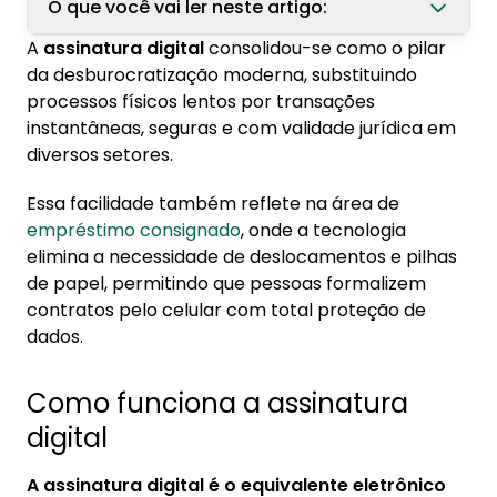
O que você vai ler neste artigo:
A
assinatura digital
consolidou-se como o pilar
1. Como funciona a assinatura digital
da desburocratização moderna, substituindo
1.1. Assinatura digital no empréstimo
processos físicos lentos por transações
consignado online
instantâneas, seguras e com validade jurídica em
diversos setores.
2. Como fazer assinatura digital para
contratar consignado
Essa facilidade também reflete na área de
empréstimo consignado
, onde a tecnologia
3. Vantagens da assinatura digital
elimina a necessidade de deslocamentos e pilhas
de papel, permitindo que pessoas formalizem
contratos pelo celular com total proteção de
dados.
Como funciona a assinatura
digital
A assinatura digital é o equivalente eletrônico