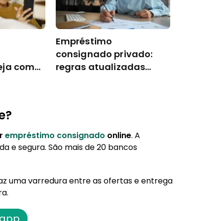
Empréstimo
consignado privado:
eja como
regras atualizadas
2026
e?
or
empréstimo consignado
online
. A
ida e segura. São mais de 20 bancos
az uma varredura entre as ofertas e entrega
ra.
 app