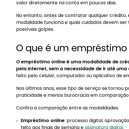
valor diretamente na conta em poucos dias.
2. Posso contratar empréstimo consignado onl
No entanto, antes de contratar qualquer crédito
2.1. Onde simular consignado online?
modalidade funciona e quais cuidados devem ser 
2.2. Precisa ter margem para empréstimo co
possíveis golpes.
3. Como escolher o melhor empréstimo online
O que é um empréstimo 
4. Consignado online para negativado
O empréstimo online é uma modalidade de créd
pela internet, sem a necessidade de ir até uma
feito pelo celular, computador ou aplicativo de 
Nos últimos anos, esse tipo de serviço se tornou 
praticidade e menos burocracia em comparação 
Confira a comparação entre as modalidades:
Empréstimo online
: processo digital, aprovaçã
feito aos finais de semana e
assinatura digital
.