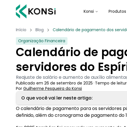
Konsi
Produtos
Início
Blog
Calendário de pagamento dos servido
Organização Financeira
Calendário de pa
servidores do Espír
Reajuste de salário e aumento de auxílio alimen
Publicado em
26 de setembro de 2025
-
Tempo de leitur
Por
Guilherme Pesqueira
 da Konsi
O que você vai ler neste artigo:
O calendário de pagamento para os servidores pú
1. Calendário de pagamento dos servidores
definido, além do cronograma de pagamento do 13°
1.1. Calendário de pagamento dos aposentado