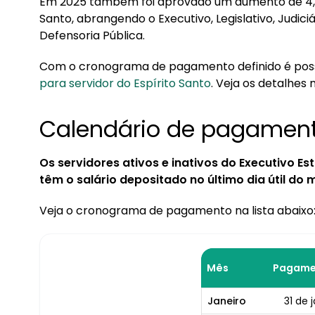
Em 2025 também foi aprovado um aumento de 4,5%
1.2. Regras do IPAJM
Santo, abrangendo o Executivo, Legislativo, Judiciá
Defensoria Pública.
2. Como consultar o contracheque estadual onl
3. Carreiras no funcionalismo do Governo do Esp
Com o cronograma de pagamento definido é possí
para servidor do Espírito Santo
. Veja os detalhes 
4. Quando cai o 13º salário dos servidores do E
Calendário de pagament
5. Vai ter reajuste para servidor público do ES 
6. O que muda no consignado com aumento sala
Os servidores ativos e inativos do Executivo Es
6.1. Novas regras de consignação no ES em 20
têm o salário depositado no último dia útil do 
Veja o cronograma de pagamento na lista abaixo
Mês
Pagame
Janeiro
31 de 