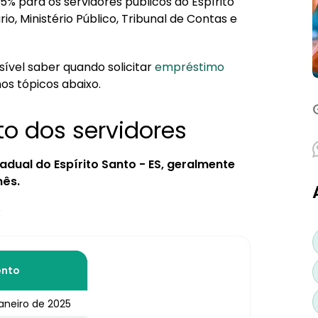
 para os servidores públicos do Espírito
rio, Ministério Público, Tribunal de Contas e
ine
írito Santo ES
vel saber quando solicitar
empréstimo
nos tópicos abaixo.
S em 2025?
o dos servidores
em 2025?
rial?
tadual do Espírito Santo - ES, geralmente
25
mês.
:
nto
janeiro de 2025