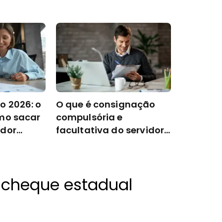
o 2026: o
O que é consignação
omo sacar
compulsória e
idor
facultativa do servidor
público?
acheque estadual