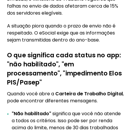
portal Gov.br
falhas no envio de dados afetaram cerca de 15%
dos servidores elegíveis.
6.2. Como acionar o Alô Trabalhador (158) e
o RH do seu órgão para corrigir dados no
A situação piora quando o prazo de envio não é
eSocial
respeitado. O eSocial exige que as informações
6.3. Quando vale buscar ajuda jurídica: erros
sejam transmitidas dentro do ano-base.
de cálculo, saques indevidos e revisão do
Pasep histórico
O que significa cada status no app:
"não habilitado", "em
processamento", "impedimento Elos
PIS/Pasep"
Quando você abre a
Carteira de Trabalho Digital
,
pode encontrar diferentes mensagens.
"Não habilitado"
significa que você não atende
a todos os critérios. Isso pode ser por renda
acima do limite, menos de 30 dias trabalhados