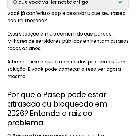
O que você vai ler neste artigo:
Você já conferiu o app e descobriu que seu Pasep
1. Por que o Pasep pode estar atrasado ou
não foi liberado?
bloqueado em 2026? Entenda a raiz do
problema
Essa situação é mais comum do que parece.
Milhares de servidores públicos enfrentam atrasos
1.1. O que mudou no eSocial e por que erros
todos os anos.
de envio de dados ainda travam o
pagamento de servidores
A boa notícia é que a maioria dos problemas tem
1.2. O que significa cada status no app: "não
solução. E você pode começar a resolver agora
habilitado", "em processamento",
mesmo.
"impedimento Elos PIS/Pasep"
1.3. Nova regra de 2026: o teto de renda
Por que o Pasep pode estar
deixou de ser 2 salários mínimos — entenda
atrasado ou bloqueado em
o novo limite pelo INPC
2026? Entenda a raiz do
2. Quem tem direito ao abono salarial Pasep
problema
em 2026? Veja os requisitos atualizados
2.1. Os 4 critérios obrigatórios para receber
O
Pasep atrasado
acontece quando há