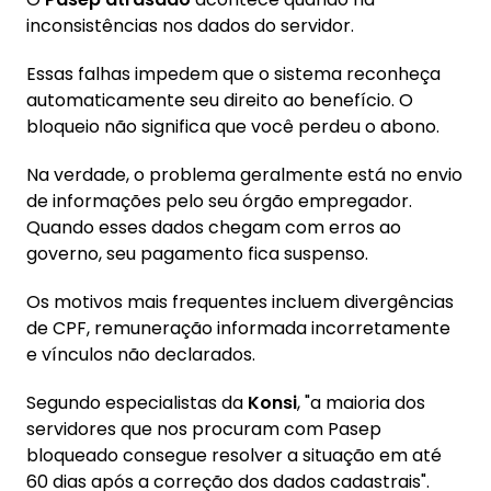
o Pasep 2026 com base no ano-base 2024
inconsistências nos dados do servidor.
2.2. Como calcular quanto você vai receber:
Essas falhas impedem que o sistema reconheça
tabela de valores de R$ 136 a R$ 1.621 por
automaticamente seu direito ao benefício. O
meses trabalhados
bloqueio não significa que você perdeu o abono.
2.3. Servidor municipal, estadual e federal:
quem pode ser afetado por inconsistências
Na verdade, o problema geralmente está no envio
cadastrais em 2026?
de informações pelo seu órgão empregador.
Quando esses dados chegam com erros ao
3. Como consultar se o seu Pasep 2026 foi
governo, seu pagamento fica suspenso.
liberado: passo a passo completo
3.1. Como verificar o abono salarial pela
Os motivos mais frequentes incluem divergências
Carteira de Trabalho Digital a partir de 5 de
de CPF, remuneração informada incorretamente
fevereiro de 2026
e vínculos não declarados.
3.2. Como conferir o extrato e a data de
Segundo especialistas da
Konsi
, "a maioria dos
pagamento pelo app e site do Banco do
servidores que nos procuram com Pasep
Brasil
bloqueado consegue resolver a situação em até
3.3. O que fazer se os dados salariais
60 dias após a correção dos dados cadastrais".