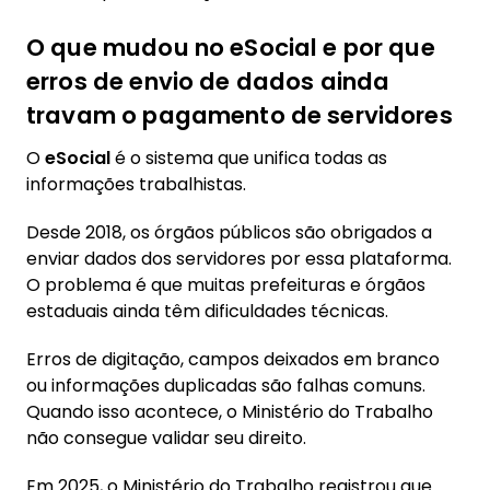
aparecerem zerados, duplicados ou
incorretos no sistema
O que mudou no eSocial e por que
erros de envio de dados ainda
4. Calendário Pasep 2026: quando cai o
pagamento para cada servidor público?
travam o pagamento de servidores
4.1. Datas oficiais de pagamento por mês de
O
eSocial
é o sistema que unifica todas as
nascimento: de fevereiro a agosto de 2026
informações trabalhistas.
4.2. Prazo limite para sacar o Pasep 2026
antes do dinheiro voltar para os cofres
Desde 2018, os órgãos públicos são obrigados a
públicos
enviar dados dos servidores por essa plataforma.
O problema é que muitas prefeituras e órgãos
5. Como sacar o Pasep 2026: PIX, TED, crédito
estaduais ainda têm dificuldades técnicas.
em conta no Banco do Brasil e saque
presencial
Erros de digitação, campos deixados em branco
ou informações duplicadas são falhas comuns.
6. Pasep com problema ou negado? Veja o
Quando isso acontece, o Ministério do Trabalho
que fazer para garantir o benefício que é seu
não consegue validar seu direito.
6.1. Como abrir recurso administrativo pelo
app Carteira de Trabalho Digital ou pelo
Em 2025, o Ministério do Trabalho registrou que