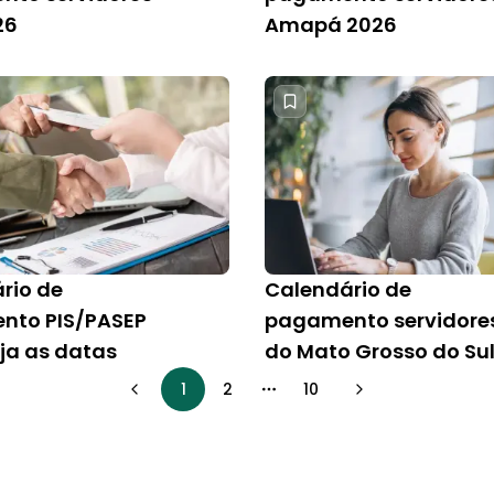
26
Amapá 2026
rio de
Calendário de
nto PIS/PASEP
pagamento servidore
eja as datas
do Mato Grosso do Su
1
2
10
More pages