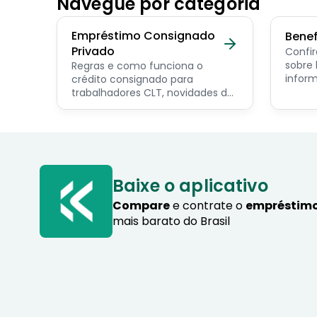
Navegue por categoria
Empréstimo Consignado
Benef
Privado
Confir
sobre benef
Regras e como funciona o
inform
crédito consignado para
os pri
trabalhadores CLT, novidades do
servid
programa Crédito do
pensio
Trabalhador e dicas de como
progra
contratar o consignado privado.
Baixe o aplicativo
Compare
e contrate o
empréstimo
mais barato do Brasil