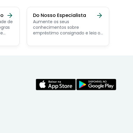
do
Do Nosso Especialista
ade de
Aumente os seus
egras
conhecimentos sobre
de
empréstimo consignado e leia os
conteúdos feito por nosso
economista especialista no
assunto.