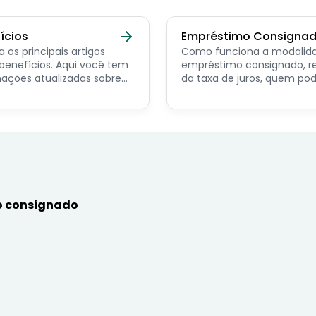
ícios
Empréstimo Consigna
a os principais artigos
Como funciona a modalid
ícios. Aqui você tem
empréstimo consignado, r
ações atualizadas sobre
da taxa de juros, quem po
ncipais benefícios para o
contratar e dicas de como
or público, aposentado,
simular online.
nista e beneficiários de
mas sociais.
 consignado