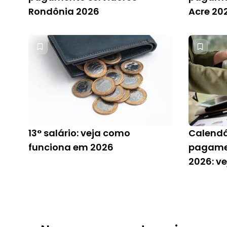
Rondônia 2026
Acre 20
13° salário: veja como
Calendá
funciona em 2026
pagame
2026: v