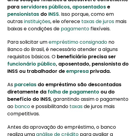
Banco do Brasil
para
servidores públicos
,
aposentados
e
pensionistas
do
INSS
. Isso porque, como em
2. Como funciona o empréstimo consignado
outras
instituições
, ele oferece
taxas de juros
mais
no Banco com Brasil?
baixas e condições de
pagamento
flexíveis.
3. Qual a taxa de juros para empréstimo no
Para solicitar um
empréstimo
consignado
no
Banco do Brasil?
Banco do Brasil, é necessário atender a alguns
4. Como contratar empréstimo consignado
requisitos básicos. O
beneficiário precisa ser
no Banco do Brasil?
funcionário público
, aposentado, pensionista do
INSS ou trabalhador de
empresa
privada.
5. Conheça a Konsi
As
parcelas
do empréstimo são descontadas
diretamente da
folha de pagamento
ou do
benefício do INSS
, garantindo assim o pagamento
ao
banco
e possibilitando
taxas
de juros mais
competitivas.
Antes da aprovação do empréstimo, o banco
realiza uma
análise de crédito
para avaliar a