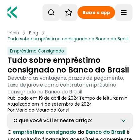
Baixe o app
Toggle
Início
Blog
Tudo sobre empréstimo consignado no Banco do Brasil
Empréstimo Consignado
Tudo sobre empréstimo
consignado no Banco do Brasil
Descubra as vantagens, prazos de pagamento,
taxa de juros e como contratar empréstimo
consignado no Banco do Brasil
Publicado em
19 de abril de 2024
Tempo de leitura:
min
Atualizado em
4 de setembro de 2024
Por
Maria de Moura
 da Konsi
O que você vai ler neste artigo:
O
empréstimo consignado
do
Banco do Brasil
é
1. Vantagens do empréstimo consignado do
uma solução financeira acessível e conveniente