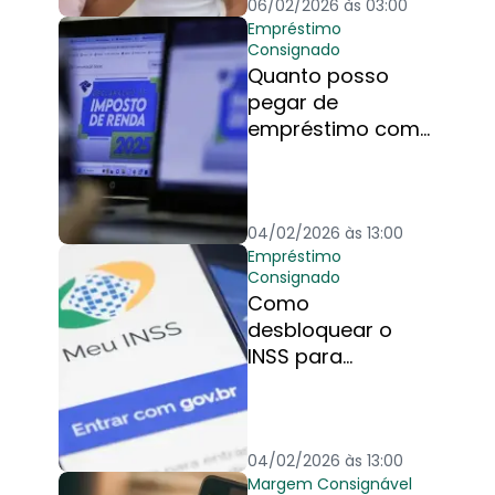
06/02/2026 às 03:00
Empréstimo
Consignado
Quanto posso
pegar de
empréstimo com
nova faixa de
isenção do IR até
R$ 5 mil?
04/02/2026 às 13:00
Empréstimo
Consignado
Como
desbloquear o
INSS para
empréstimo
consignado
[Atualizado] 2026
04/02/2026 às 13:00
Margem Consignável