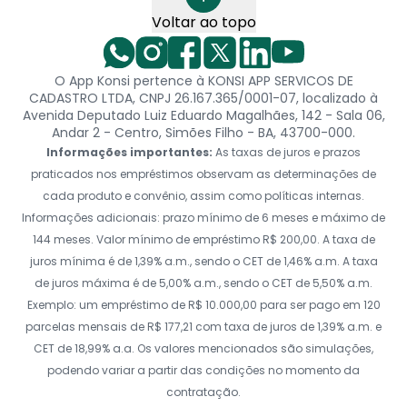
Voltar ao topo
O App Konsi pertence à KONSI APP SERVICOS DE
CADASTRO LTDA, CNPJ 26.167.365/0001-07, localizado à
Avenida Deputado Luiz Eduardo Magalhães, 142 - Sala 06,
Andar 2 - Centro, Simões Filho - BA, 43700-000.
Informações importantes:
As taxas de juros e prazos
praticados nos empréstimos observam as determinações de
cada produto e convênio, assim como políticas internas.
Informações adicionais: prazo mínimo de 6 meses e máximo de
144 meses. Valor mínimo de empréstimo R$ 200,00. A taxa de
juros mínima é de 1,39% a.m., sendo o CET de 1,46% a.m. A taxa
de juros máxima é de 5,00% a.m., sendo o CET de 5,50% a.m.
Exemplo: um empréstimo de R$ 10.000,00 para ser pago em 120
parcelas mensais de R$ 177,21 com taxa de juros de 1,39% a.m. e
CET de 18,99% a.a. Os valores mencionados são simulações,
podendo variar a partir das condições no momento da
contratação.