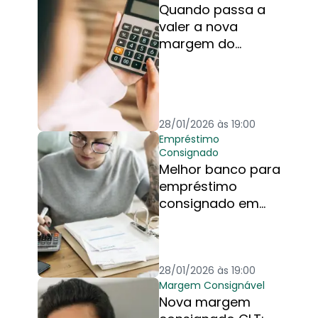
Quando passa a
valer a nova
margem do
consignado 2026?
[CLT, INSS e
Servidor público]
28/01/2026 às 19:00
Empréstimo
Consignado
Melhor banco para
empréstimo
consignado em
2026:
Comparamos as
melhores opções
28/01/2026 às 19:00
Margem Consignável
Nova margem