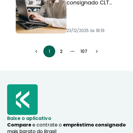
consignado CLT
aumenta?
[Atualizações
2026]
23/12/2025 às 18:19
1
2
107
More pages
Baixe o aplicativo
Compare
e contrate o
empréstimo consignado
mais barato do Brasil