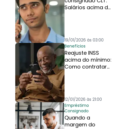
consignado CLT:
Salários acima do
mínimo também
se beneficiam?
19/01/2026 às 03:00
Benefícios
Reajuste INSS
acima do mínimo:
Como contratar
com nova
margem?
12/01/2026 às 21:00
Empréstimo
Consignado
Quando a
margem do