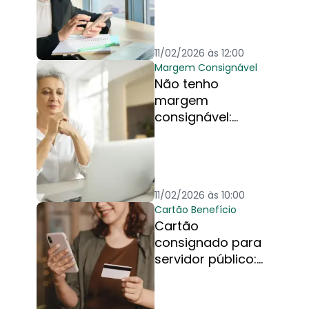
comparações
11/02/2026 às 12:00
Margem Consignável
Não tenho
margem
consignável:
posso fazer
crédito pessoal
pelo INSS?
11/02/2026 às 10:00
Cartão Benefício
Cartão
consignado para
servidor público:
Qual a melhor
opção?