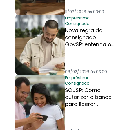
11/02/2026 às 03:00
Empréstimo
Consignado
Nova regra do
consignado
GovSP: entenda o
que mudou no seu
empréstimo
consignado
06/02/2026 às 03:00
Empréstimo
Consignado
SOUSP: Como
autorizar o banco
para liberar
empréstimo
consignado GovSP