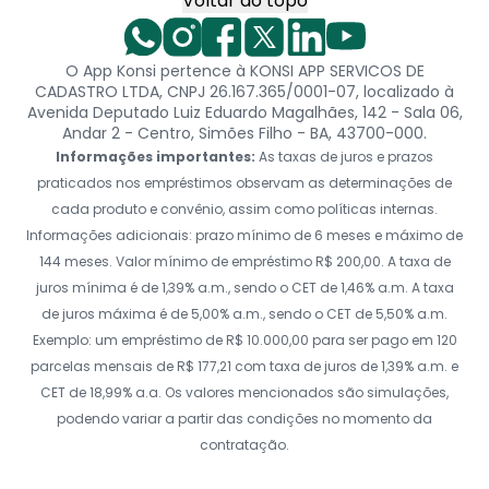
Voltar ao topo
O App Konsi pertence à KONSI APP SERVICOS DE
CADASTRO LTDA, CNPJ 26.167.365/0001-07, localizado à
Avenida Deputado Luiz Eduardo Magalhães, 142 - Sala 06,
Andar 2 - Centro, Simões Filho - BA, 43700-000.
Informações importantes:
As taxas de juros e prazos
praticados nos empréstimos observam as determinações de
cada produto e convênio, assim como políticas internas.
Informações adicionais: prazo mínimo de 6 meses e máximo de
144 meses. Valor mínimo de empréstimo R$ 200,00. A taxa de
juros mínima é de 1,39% a.m., sendo o CET de 1,46% a.m. A taxa
de juros máxima é de 5,00% a.m., sendo o CET de 5,50% a.m.
Exemplo: um empréstimo de R$ 10.000,00 para ser pago em 120
parcelas mensais de R$ 177,21 com taxa de juros de 1,39% a.m. e
CET de 18,99% a.a. Os valores mencionados são simulações,
podendo variar a partir das condições no momento da
contratação.