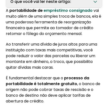
O que você vai ler neste artigo:
A
portabilidade de
empréstimo consignado
vai
1. Como funciona a portabilidade no
muito além de uma simples troca de bancos, ela é
empréstimo consignado?
uma poderosa ferramenta de reorganização
1.1. Regras para a portabilidade de
financeira que permite ao tomador de crédito
consignado
retomar o fôlego do orçamento mensal.
2. Como fazer portabilidade de consignado
Ao transferir uma dívida de juros altos para uma
instituição com taxas mais competitivas, você
2.1. Como evitar erros na portabilidade
pode reduzir o valor das parcelas ou liberar um
montante em dinheiro, o troco, que possibilita
quitar dívidas mais caras.
É fundamental destacar que o
processo da
portabilidade é totalmente gratuito
, o banco de
origem não pode cobrar taxas de rescisão e o
banco de destino não deve aplicar tarifas de
abertura de crédito.