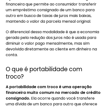
1. O que é portabilidade com troco?
financeira que permite ao consumidor transferir
1.1. Quem pode fazer portabilidade com
um empréstimo consignado de um banco para
troco?
outro em busca de taxas de juros mais baixas,
mantendo o valor da parcela mensal original.
2. Portabilidade com troco: requisitos
O diferencial dessa modalidade é que a economia
3. Quando o banco pode negar a
gerada pela redução dos juros não é usada para
portabilidade de consignado?
diminuir o valor pago mensalmente, mas sim
devolvida diretamente ao cliente em dinheiro na
4. Portabilidade com troco: quando fazer?
conta.
5. Portabilidade consignado CLT com troco
online
O que é portabilidade com
troco?
A portabilidade com troco é uma operação
financeira muito comum no mercado de crédito
consignado.
Ela ocorre quando você transfere
uma dívida de um banco para outro que oferece