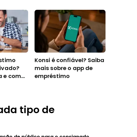
stimo
Konsi é confiável? Saiba
ivado?
mais sobre o app de
a e como
empréstimo
ada tipo de
ação de público para o consignado