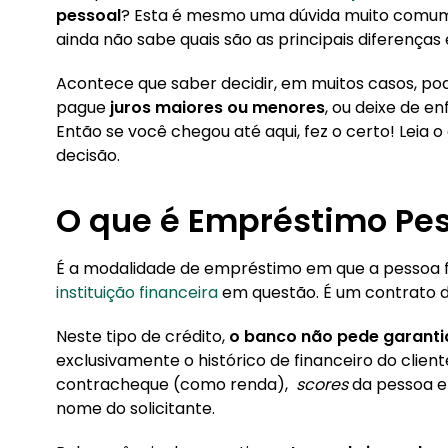
1. O que é Empréstimo Pessoal?
pessoal
? Esta é mesmo uma dúvida muito comum 
ainda não sabe quais são as principais diferenças
2. E o que é Empréstimo Consignado Privado?
2.1. Quais foram as mudanças no consignado 
Acontece que saber decidir, em muitos casos, p
pague
juros maiores ou menores
, ou deixe de e
3. Quem pode contratar cada tipo de emprést
Então se você chegou até aqui, fez o certo! Leia o
decisão.
4. Empréstimo Consignado Privado ou Pessoal:
4.1. Por que a taxa de juros do consignado é
O que é Empréstimo Pe
5. Qual modalidade de crédito é mais fácil de s
É a modalidade de empréstimo em que a pessoa f
6. Qual empréstimo libera mais dinheiro na con
instituição financeira
em questão. É um contrato d
Neste tipo de crédito,
o banco não pede garanti
exclusivamente o histórico de financeiro do clie
contracheque (como renda),
scores
da pessoa em
nome do solicitante.