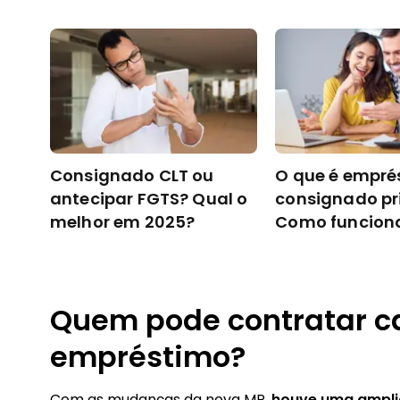
Consignado CLT ou
O que é empré
antecipar FGTS? Qual o
consignado pr
melhor em 2025?
Como funcion
contratar
Quem pode contratar c
empréstimo?
Com as mudanças da nova MP,
houve uma ampli