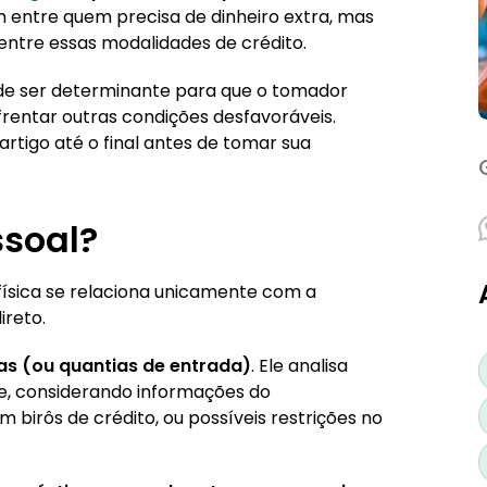
entre quem precisa de dinheiro extra, mas
 entre essas modalidades de crédito.
privado?
ode ser determinante para que o tomador
nfrentar outras condições desfavoráveis.
imo?
 artigo até o final antes de tomar sua
 Qual a melhor opção?
 menor que a do empréstimo pessoal?
ssoal?
er aprovada?
ísica se relaciona unicamente com a
ta?
ireto.
as (ou quantias de entrada)
. Ele analisa
nte, considerando informações do
 birôs de crédito, ou possíveis restrições no