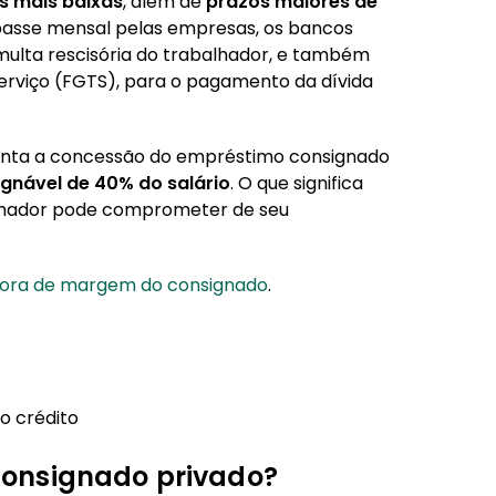
os mais baixas
, além de
prazos maiores de
repasse mensal pelas empresas, os bancos
multa rescisória do trabalhador, e também
rviço (FGTS), para o pagamento da dívida
enta a concessão do empréstimo consignado
nável de 40% do salário
. O que significa
lhador pode comprometer de seu
dora de margem do consignado
.
o crédito
onsignado privado?