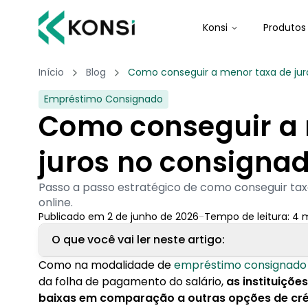
Konsi
Produtos
Início
Blog
Como conseguir a menor taxa de jur
Empréstimo Consignado
Como conseguir a 
juros no consigna
Passo a passo estratégico de como conseguir tax
online.
Publicado em
2 de junho de 2026
-
Tempo de leitura:
4
m
O que você vai ler neste artigo:
Como na modalidade de
empréstimo consignado
1. Como conseguir a menor taxa de juros no e
da folha de pagamento do salário,
as instituiçõe
1.1. Simulação de empréstimo consignado
baixas em comparação a outras opções de cré