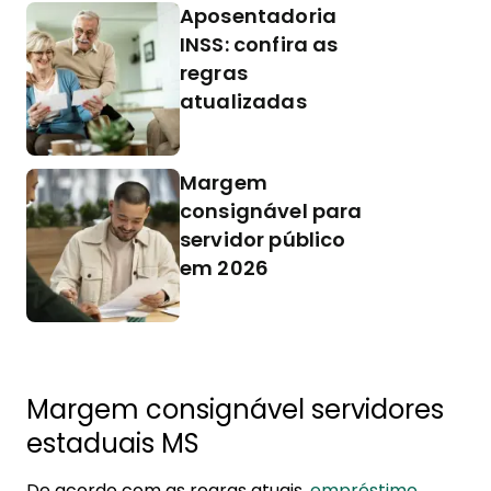
Aposentadoria
INSS: confira as
regras
atualizadas
Margem
consignável para
servidor público
em 2026
Margem consignável servidores
estaduais MS
De acordo com as regras atuais,
empréstimo