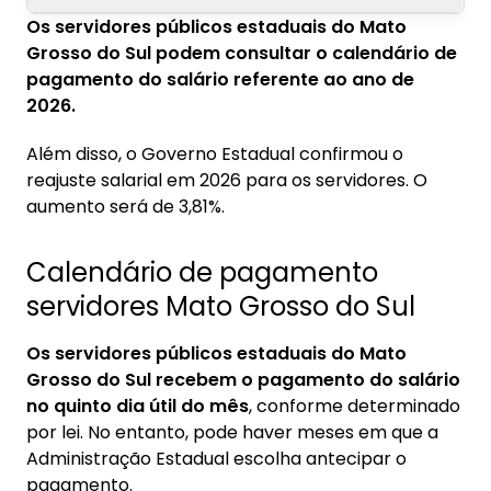
Os servidores públicos estaduais do Mato
1. Calendário de pagamento servidores Mato
Grosso do Sul podem consultar o calendário de
Grosso do Sul
pagamento do salário referente ao ano de
1.1. 13° salário servidores MS
2026.
1.2. Como consultar o contracheque
Além disso, o Governo Estadual confirmou o
reajuste salarial em 2026 para os servidores. O
2. Carreiras no serviço público MS
aumento será de 3,81%.
3. Margem consignável servidores estaduais
MS
Calendário de pagamento
3.1. Como calcular a margem consignável
servidores Mato Grosso do Sul
4. Reajuste para servidores no Mato Grosso do
Os servidores públicos estaduais do Mato
Sul em 2026
Grosso do Sul recebem o pagamento do salário
no quinto dia útil do mês
, conforme determinado
por lei. No entanto, pode haver meses em que a
Administração Estadual escolha antecipar o
pagamento.