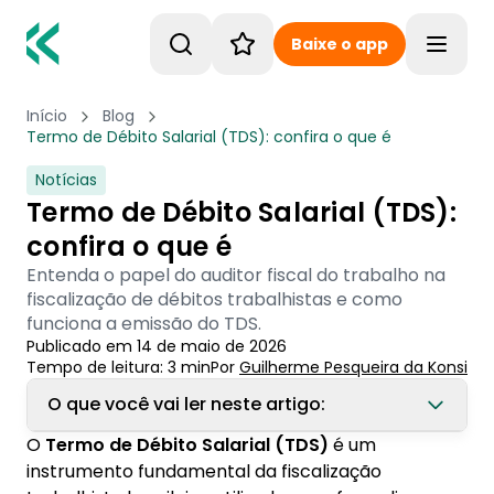
Baixe o app
Toggle
Início
Blog
Termo de Débito Salarial (TDS): confira o que é
Notícias
Termo de Débito Salarial (TDS):
confira o que é
Entenda o papel do auditor fiscal do trabalho na
fiscalização de débitos trabalhistas e como
funciona a emissão do TDS.
Publicado em
14 de maio de 2026
Tempo de leitura:
3
min
Por
Guilherme Pesqueira
 da Konsi
O que você vai ler neste artigo:
O
Termo de Débito Salarial (TDS)
é um
1. O que é Termo de Débito Salarial?
instrumento fundamental da fiscalização