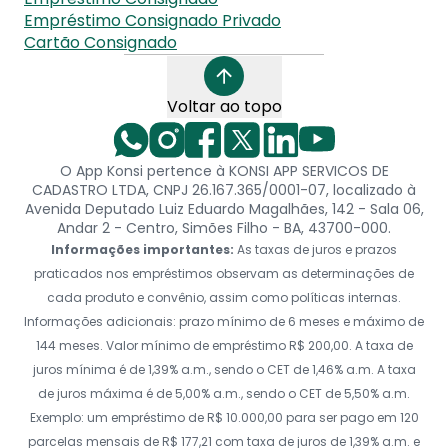
Empréstimo Consignado Privado
Cartão Consignado
Voltar ao topo
O App Konsi pertence à KONSI APP SERVICOS DE
CADASTRO LTDA, CNPJ 26.167.365/0001-07, localizado à
Avenida Deputado Luiz Eduardo Magalhães, 142 - Sala 06,
Andar 2 - Centro, Simões Filho - BA, 43700-000.
Informações importantes:
As taxas de juros e prazos
praticados nos empréstimos observam as determinações de
cada produto e convênio, assim como políticas internas.
Informações adicionais: prazo mínimo de 6 meses e máximo de
144 meses. Valor mínimo de empréstimo R$ 200,00. A taxa de
juros mínima é de 1,39% a.m., sendo o CET de 1,46% a.m. A taxa
de juros máxima é de 5,00% a.m., sendo o CET de 5,50% a.m.
Exemplo: um empréstimo de R$ 10.000,00 para ser pago em 120
parcelas mensais de R$ 177,21 com taxa de juros de 1,39% a.m. e