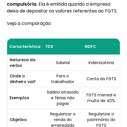
compulsória.
Ela é emitida quando a empresa
deixa de depositar os valores referentes ao FGTS.
Veja a comparação:
Característica
TDS
NDFC
Natureza da
Salarial
Indenizatória
verba
Onde o
Para o
Conta do FGTS
dinheiro vai?
trabalhador
Salário atrasado
FGTS mensal e
Exemplos
e férias não
multa de 40%
pagas
Regularizar a
Regularizar o
Objetivo
renda do
patrimônio do
empregado
FGTS