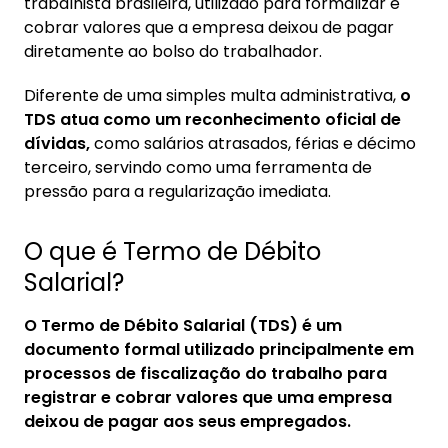
1.1. Como funciona o TDS?
trabalhista brasileira, utilizado para formalizar e
cobrar valores que a empresa deixou de pagar
2. Qual a importância do TDS?
diretamente ao bolso do trabalhador.
3. Diferença entre TDS e NDFC
Diferente de uma simples multa administrativa,
o
TDS atua como um reconhecimento oficial de
dívidas,
como salários atrasados, férias e décimo
terceiro, servindo como uma ferramenta de
pressão para a regularização imediata.
O que é Termo de Débito
Salarial?
O Termo de Débito Salarial (TDS) é um
documento formal utilizado principalmente em
processos de fiscalização do trabalho para
registrar e cobrar valores que uma empresa
deixou de pagar aos seus empregados.