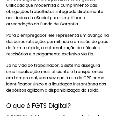
1. O que é FGTS Digital?
unificada que moderniza o cumprimento das
obrigações trabalhistas, integrada diretamente
2. Como funciona o FGTS Digital?
aos dados do eSocial para simplificar a
2.1. Benefícios
arrecadação do Fundo de Garantia.
2.2. Qual o papel do pix no FGTS Digital?
Para o empregador, ele representa um avanço na
3. Como consultar o FGTS Digital
desburocratização, permitindo a emissão de guias
de forma rápida, a automatização de cálculos
rescisórios e o pagamento exclusivo via Pix.
Já na vida do trabalhador, o sistema assegura
uma fiscalização mais eficiente e transparência
em tempo real, uma vez que o uso do CPF como
identificador único e a liquidação instantânea dos
depósitos agilizam a disponibilização do saldo.
O que é FGTS Digital?