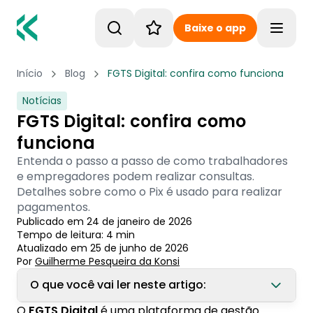
Baixe o app
Toggle
Início
Blog
FGTS Digital: confira como funciona
Notícias
FGTS Digital: confira como
funciona
Entenda o passo a passo de como trabalhadores
e empregadores podem realizar consultas.
Detalhes sobre como o Pix é usado para realizar
pagamentos.
Publicado em
24 de janeiro de 2026
Tempo de leitura:
4
min
Atualizado em
25 de junho de 2026
Por
Guilherme Pesqueira
 da Konsi
O que você vai ler neste artigo:
O
FGTS Digital
é uma plataforma de gestão