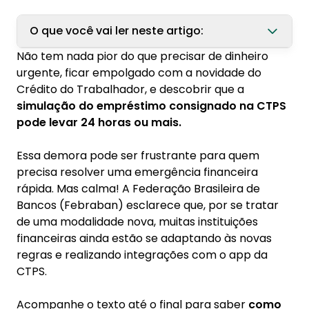
O que você vai ler neste artigo:
Não tem nada pior do que precisar de dinheiro
1. O que é o novo empréstimo consignado
urgente, ficar empolgado com a novidade do
CLT?
Crédito do Trabalhador, e descobrir que a
simulação do empréstimo consignado na CTPS
2. Quanto tempo leva para simular um
pode levar 24 horas ou mais.
empréstimo consignado CLT?
3. Quem pode solicitar o novo empréstimo
Essa demora pode ser frustrante para quem
CLT?
precisa resolver uma emergência financeira
rápida. Mas calma! A Federação Brasileira de
4. Como aderir ao novo consignado CLT: passo
Bancos (Febraban) esclarece que, por se tratar
a passo
de uma modalidade nova, muitas instituições
financeiras ainda estão se adaptando às novas
5. Quem já tem o consignado pode migrar?
regras e realizando integrações com o app da
6. Para onde o dinheiro do empréstimo é
CTPS.
transferido?
Acompanhe o texto até o final para saber
como