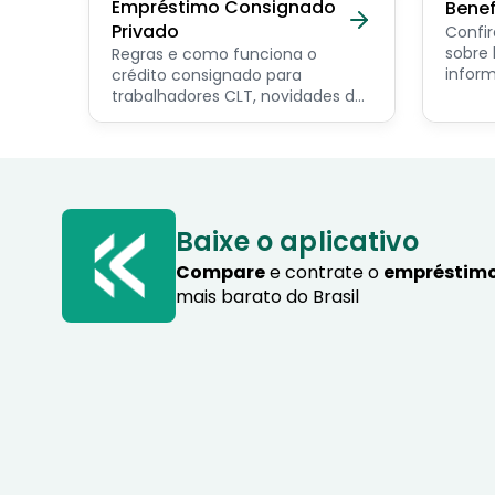
Empréstimo Consignado
Benef
Privado
Confir
sobre benef
Regras e como funciona o
inform
crédito consignado para
os pri
trabalhadores CLT, novidades do
servid
programa Crédito do
pensio
Trabalhador e dicas de como
progra
contratar o consignado privado.
Baixe o aplicativo
Compare
e contrate o
empréstimo
mais barato do Brasil