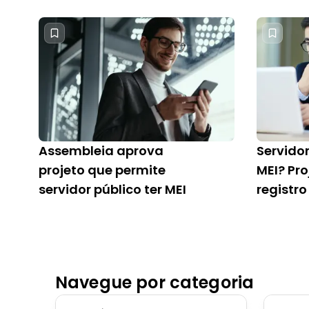
acelerar o processo
Assembleia aprova
Servidor
projeto que permite
MEI? Pro
servidor público ter MEI
registr
Câmar
Navegue por categoria