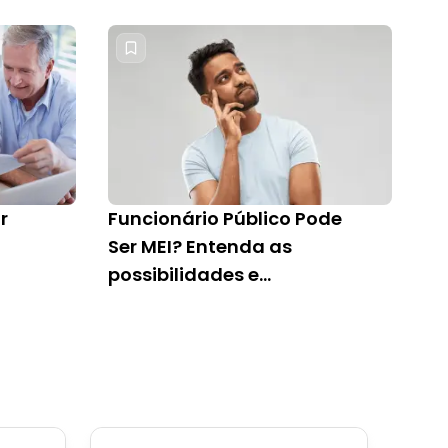
para quem quer
empreender
r
Funcionário Público Pode
Ser MEI? Entenda as
possibilidades e
limitações