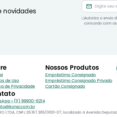
e novidades
Autorizo o envio
concordo com os
re
Nossos Produtos
si
Empréstimo Consignado
os de Uso
Empréstimo Consignado Privado
ica de Privacidade
Cartão Consignado
tato
App • (11) 99900-6214
to@konsi.com.br
 LTDA, CNPJ 26.167.365/0001-07, localizado à Avenida Deputado 