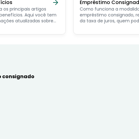
ícios
Empréstimo Consigna
a os principais artigos
Como funciona a modalid
ícios. Aqui você tem
empréstimo consignado, r
ações atualizadas sobre
da taxa de juros, quem po
ncipais benefícios para o
contratar e dicas de como
or público, aposentado,
simular online.
nista e beneficiários de
mas sociais.
 consignado