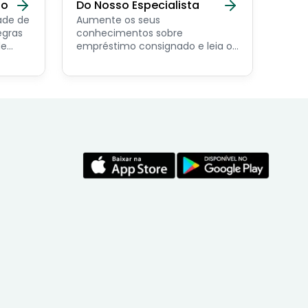
do
Do Nosso Especialista
ade de
Aumente os seus
egras
conhecimentos sobre
de
empréstimo consignado e leia os
conteúdos feito por nosso
economista especialista no
assunto.