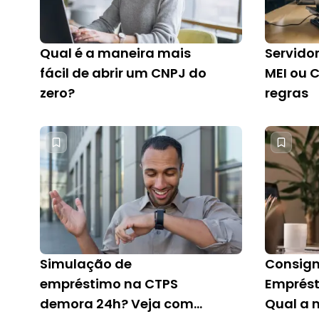
Qual é a maneira mais
Servidor
fácil de abrir um CNPJ do
MEI ou 
zero?
regras
Simulação de
Consign
empréstimo na CTPS
Emprést
demora 24h? Veja como
Qual a 