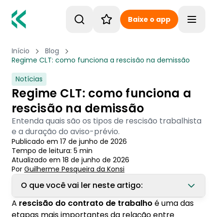
Baixe o app
Toggle
Início
Blog
Regime CLT: como funciona a rescisão na demissão
Notícias
Regime CLT: como funciona a
rescisão na demissão
Entenda quais são os tipos de rescisão trabalhista
e a duração do aviso-prévio.
Publicado em
17 de junho de 2026
Tempo de leitura:
5
min
Atualizado em
18 de junho de 2026
Por
Guilherme Pesqueira
 da Konsi
O que você vai ler neste artigo:
A
rescisão do contrato de trabalho
é uma das
1. O que é rescisão de contrato trabalhista?
etapas mais importantes da relação entre