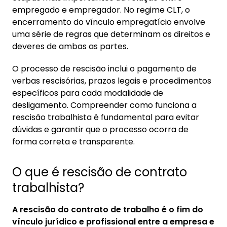
empregado e empregador. No regime CLT, o
2. Verbas rescisórias na rescisão trabalhista
encerramento do vínculo empregatício envolve
3. O que é o aviso-prévio?
uma série de regras que determinam os direitos e
deveres de ambas as partes.
4. Erros comuns na rescisão trabalhista
O processo de rescisão inclui o pagamento de
verbas rescisórias, prazos legais e procedimentos
específicos para cada modalidade de
desligamento. Compreender como funciona a
rescisão trabalhista é fundamental para evitar
dúvidas e garantir que o processo ocorra de
forma correta e transparente.
O que é rescisão de contrato
trabalhista?
A rescisão do contrato de trabalho é o fim do
vínculo jurídico e profissional entre a empresa e