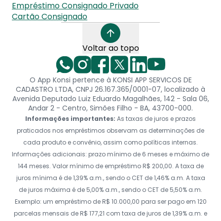
Empréstimo Consignado Privado
Cartão Consignado
Voltar ao topo
O App Konsi pertence à KONSI APP SERVICOS DE
CADASTRO LTDA, CNPJ 26.167.365/0001-07, localizado à
Avenida Deputado Luiz Eduardo Magalhães, 142 - Sala 06,
Andar 2 - Centro, Simões Filho - BA, 43700-000.
Informações importantes:
As taxas de juros e prazos
praticados nos empréstimos observam as determinações de
cada produto e convênio, assim como políticas internas.
Informações adicionais: prazo mínimo de 6 meses e máximo de
144 meses. Valor mínimo de empréstimo R$ 200,00. A taxa de
juros mínima é de 1,39% a.m., sendo o CET de 1,46% a.m. A taxa
de juros máxima é de 5,00% a.m., sendo o CET de 5,50% a.m.
Exemplo: um empréstimo de R$ 10.000,00 para ser pago em 120
parcelas mensais de R$ 177,21 com taxa de juros de 1,39% a.m. e