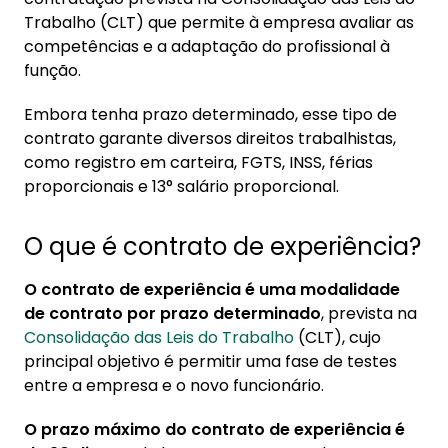
1.1. Existe prazo mínimo para contrato de
Trabalho (CLT) que permite à empresa avaliar as
experiência?
competências e a adaptação do profissional à
função.
1.2. O que acontece quando o contrato de
experiência acaba?
Embora tenha prazo determinado, esse tipo de
contrato garante diversos direitos trabalhistas,
2. Quais são os direitos do trabalhador durante
como registro em carteira, FGTS, INSS, férias
o contrato de experiência?
proporcionais e 13° salário proporcional.
2.1. Quais direitos o trabalhador não tem
durante a experiência?
O que é contrato de experiência?
3. Rescisão do contrato de experiência
O contrato de experiência é uma modalidade
de contrato por prazo determinado
, prevista na
Consolidação das Leis do Trabalho
(CLT), cujo
principal objetivo é permitir uma fase de testes
entre a empresa e o novo funcionário.
O prazo máximo do contrato de experiência é