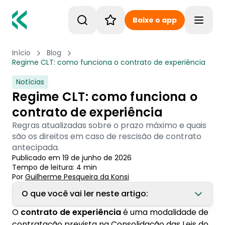
Baixe o app
Toggle
Início
Blog
Regime CLT: como funciona o contrato de experiência
Notícias
Regime CLT: como funciona o
contrato de experiência
Regras atualizadas sobre o prazo máximo e quais
são os direitos em caso de rescisão de contrato
antecipada.
Publicado em
19 de junho de 2026
Tempo de leitura:
4
min
Por
Guilherme Pesqueira
 da Konsi
O que você vai ler neste artigo:
O
contrato de experiência
é uma modalidade de
1. O que é contrato de experiência?
contratação prevista na Consolidação das Leis do