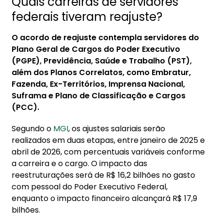
Quais carreiras de servidores
4. Vale a pena usar a margem liberada pelo
federais tiveram reajuste?
reajuste?
O acordo de reajuste contempla servidores do
Plano Geral de Cargos do Poder Executivo
(PGPE), Previdência, Saúde e Trabalho (PST),
além dos Planos Correlatos, como Embratur,
Fazenda, Ex-Territórios, Imprensa Nacional,
Suframa e Plano de Classificação e Cargos
(PCC).
Segundo o
MGI
, os ajustes salariais serão
realizados em duas etapas, entre janeiro de 2025 e
abril de 2026, com percentuais variáveis conforme
a carreira e o cargo. O impacto das
reestruturações será de R$ 16,2 bilhões no gasto
com pessoal do Poder Executivo Federal,
enquanto o impacto financeiro alcançará R$ 17,9
bilhões.