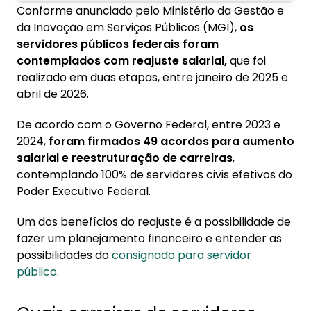
Conforme anunciado pelo Ministério da Gestão e
1. Quais carreiras de servidores federais
da Inovação em Serviços Públicos (MGI),
os
tiveram reajuste?
servidores públicos federais foram
1.1. Quanto foi o reajuste para servidores
contemplados com reajuste salarial,
que foi
federais?
realizado em duas etapas, entre janeiro de 2025 e
abril de 2026.
2. Reajuste salarial aumenta a margem
consignável?
De acordo com o Governo Federal, entre 2023 e
2024,
foram firmados 49 acordos para aumento
2.1. Diferença entre aumento de margem
salarial e reestruturação de carreiras
,
percentual e aumento de margem em valor
contemplando 100% de servidores civis efetivos do
absoluto
Poder Executivo Federal.
3. Como calcular quanto posso pegar de
consignado?
Um dos benefícios do reajuste é a possibilidade de
fazer um planejamento financeiro e entender as
3.1. Impacto do reajuste na margem
possibilidades do
consignado para servidor
disponível
público
.
3.2. Como consultar a margem no canal
governamental?