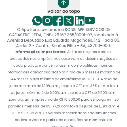
Voltar ao topo
O App Konsi pertence à KONSI APP SERVICOS DE
CADASTRO LTDA, CNPJ 26.167.365/0001-07, localizado à
Avenida Deputado Luiz Eduardo Magalhães, 142 - Sala 06,
Andar 2 - Centro, Simões Filho - BA, 43700-000.
Informações importantes:
As taxas de juros e prazos
praticados nos empréstimos observam as determinações de
cada produto e convênio, assim como políticas internas.
Informações adicionais: prazo mínimo de 6 meses e máximo de
144 meses. Valor mínimo de empréstimo R$ 200,00. A taxa de
juros mínima é de 1,39% a.m., sendo o CET de 1,46% a.m. A taxa
de juros máxima é de 5,00% a.m., sendo o CET de 5,50% a.m.
Exemplo: um empréstimo de R$ 10.000,00 para ser pago em 120
parcelas mensais de R$ 177,21 com taxa de juros de 1,39% a.m. e
CET de 18,99% a.a. Os valores mencionados são simulações,
podendo variar a partir das condições no momento da
contratação.