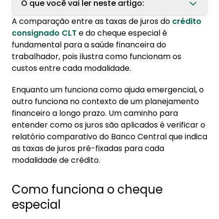
O que você vai ler neste artigo:
A comparação entre as taxas de juros do
crédito
1. Como funciona o cheque especial
consignado CLT
e do cheque especial é
fundamental para a saúde financeira do
2. Mudanças no empréstimo consignado CLT
trabalhador, pois ilustra como funcionam os
2.1. Como funciona o Crédito do Trabalhador
custos entre cada modalidade.
3. Taxa de juros: cheque especial x consignado
Enquanto um funciona como ajuda emergencial, o
CLT
outro funciona no contexto de um planejamento
3.1. Comparação da taxa de juros
financeiro a longo prazo. Um caminho para
entender como os juros são aplicados é verificar o
4. Como escolher a melhor modalidade de
relatório comparativo do Banco Central que indica
crédito
as taxas de juros pré-fixadas para cada
modalidade de crédito.
5. Diferença entre cheque especial e crédito
consignado
Como funciona o cheque
especial