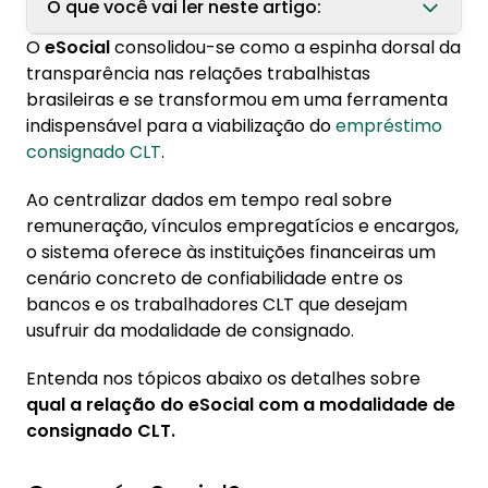
O que você vai ler neste artigo:
O
eSocial
consolidou-se como a espinha dorsal da
1. O que é eSocial?
transparência nas relações trabalhistas
brasileiras e se transformou em uma ferramenta
2. Relação entre eSocial e empréstimo
indispensável para a viabilização do
empréstimo
consignado CLT
consignado CLT
.
3. Segurança no eSocial
Ao centralizar dados em tempo real sobre
4. Registro de empréstimo no eSocial em
remuneração, vínculos empregatícios e encargos,
casos de demissão
o sistema oferece às instituições financeiras um
cenário concreto de confiabilidade entre os
bancos e os trabalhadores CLT que desejam
usufruir da modalidade de consignado.
Entenda nos tópicos abaixo os detalhes sobre
qual a relação do eSocial com a modalidade de
consignado CLT.