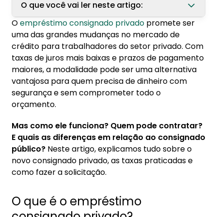
O que você vai ler neste artigo:
O
empréstimo consignado privado
promete ser
1. O que é o empréstimo consignado privado?
uma das grandes mudanças no mercado de
1.1. Como funciona o empréstimo
crédito para trabalhadores do setor privado. Com
consignado para trabalhadores CLT?
taxas de juros mais baixas e prazos de pagamento
maiores, a modalidade pode ser uma alternativa
1.2. Quem pode contratar o consignado
vantajosa para quem precisa de dinheiro com
privado?
segurança e sem comprometer todo o
2. Diferenças entre o empréstimo consignado
orçamento.
público e privado
Mas como ele funciona? Quem pode contratar?
2.1. Qual a diferença entre o empréstimo
E quais as diferenças em relação ao consignado
consignado público e privado?
público?
Neste artigo, explicamos tudo sobre o
novo consignado privado, as taxas praticadas e
3. Taxas do empréstimo consignado privado
como fazer a solicitação.
em 2025
3.1. Qual o limite de juros do consignado
O que é o empréstimo
privado?
consignado privado?
3.2. Como encontrar o consignado privado