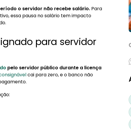
anco?
período o servidor não recebe salário.
Para
vo, essa pausa no salário tem impacto
do.
signado para servidor
ado
pelo servidor público durante a licença
onsignável
cai para zero, e o banco não
 pagamento.
ção: