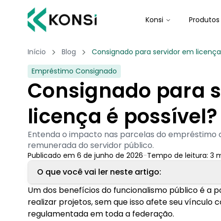
Konsi
Produtos
Início
Blog
Consignado para servidor em licença
Empréstimo Consignado
Consignado para s
licença é possível?
Entenda o impacto nas parcelas do empréstimo c
remunerada do servidor público.
Publicado em
6 de junho de 2026
-
Tempo de leitura:
3
m
O que você vai ler neste artigo:
Um dos benefícios do funcionalismo público é a po
1. É possível contratar consignado para servido
realizar projetos, sem que isso afete seu vínculo
1.1. Tenho consignado e vou pedir licença. O 
regulamentada em toda a federação.