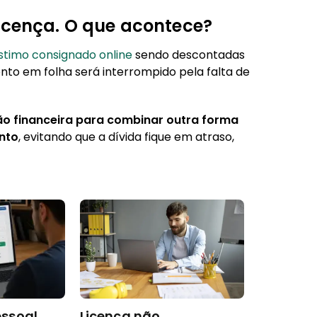
icença. O que acontece?
timo consignado online
sendo descontadas
to em folha será interrompido pela falta de
ção financeira para combinar outra forma
nto
, evitando que a dívida fique em atraso,
ssoal
Licença não