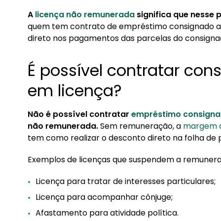
2. O que acontece se o servidor não avisar o b
A
licença não remunerada
significa que nesse 
quem tem contrato de empréstimo consignado ati
3. Licenças remuneradas
direto nos pagamentos das parcelas do consigna
É possível contratar con
em licença?
Não é possível contratar
empréstimo consign
não remunerada.
Sem remuneração, a
margem c
tem como realizar o desconto direto na folha de
Exemplos de licenças que suspendem a remunera
Licença para tratar de interesses particulares;
Licença para acompanhar cônjuge;
Afastamento para atividade política.