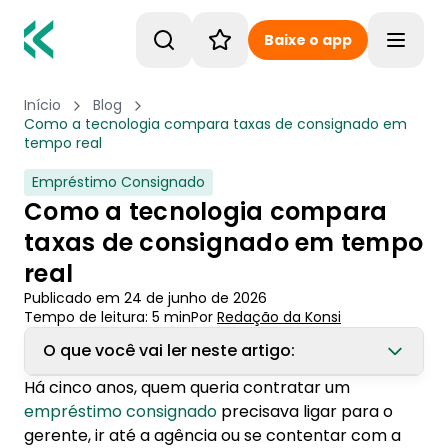
Baixe o app
Toggle
Início
Blog
Como a tecnologia compara taxas de consignado em
tempo real
Empréstimo Consignado
Como a tecnologia compara
taxas de consignado em tempo
real
Publicado em
24 de junho de 2026
Tempo de leitura:
5
min
Por
Redação
 da Konsi
O que você vai ler neste artigo:
Há cinco anos, quem queria contratar um
1. Por que o consignado virou o terreno mais
empréstimo consignado
precisava ligar para o
fértil para comparadores
gerente, ir até a agência ou se contentar com a