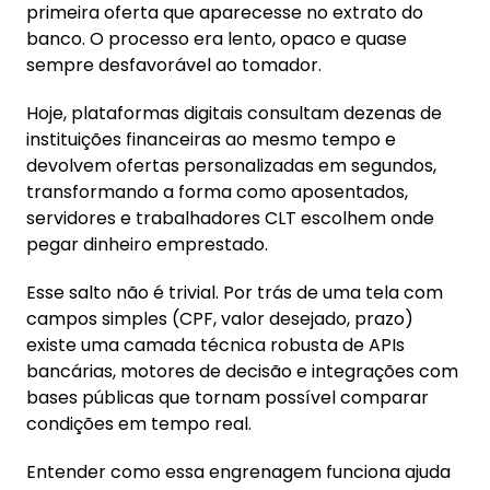
primeira oferta que aparecesse no extrato do
2. O que acontece quando você simula em um
banco. O processo era lento, opaco e quase
marketplace
sempre desfavorável ao tomador.
3. Taxa nominal não é CET, e essa diferença
Hoje, plataformas digitais consultam dezenas de
custa caro
instituições financeiras ao mesmo tempo e
4. De onde vêm os dados que alimentam os
devolvem ofertas personalizadas em segundos,
comparadores
transformando a forma como aposentados,
servidores e trabalhadores CLT escolhem onde
5. Portabilidade: o recurso esquecido
pegar dinheiro emprestado.
6. O papel do site na credibilidade da oferta
Esse salto não é trivial. Por trás de uma tela com
7. O que olhar antes de fechar o contrato
campos simples (CPF, valor desejado, prazo)
existe uma camada técnica robusta de APIs
bancárias, motores de decisão e integrações com
bases públicas que tornam possível comparar
condições em tempo real.
Entender como essa engrenagem funciona ajuda