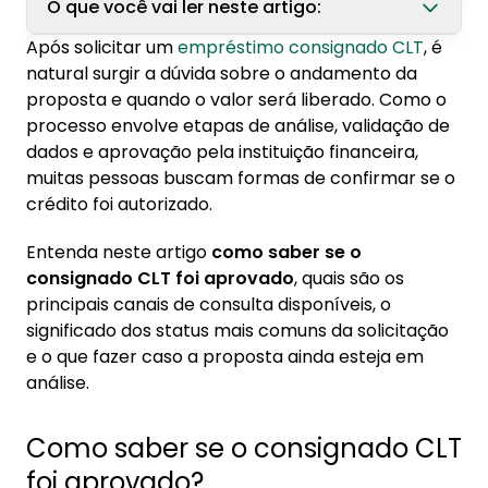
O que você vai ler neste artigo:
Após solicitar um
empréstimo consignado CLT
, é
1. Como saber se o consignado CLT foi
natural surgir a dúvida sobre o andamento da
aprovado?
proposta e quando o valor será liberado. Como o
1.1. Como verificar o status do consignado
processo envolve etapas de análise, validação de
dados e aprovação pela instituição financeira,
2. O que significa o status do empréstimo?
muitas pessoas buscam formas de confirmar se o
2.1. O que fazer se o consignado ainda
crédito foi autorizado.
estiver em análise?
Entenda neste artigo
como saber se o
consignado CLT foi aprovado
, quais são os
principais canais de consulta disponíveis, o
significado dos status mais comuns da solicitação
e o que fazer caso a proposta ainda esteja em
análise.
Como saber se o consignado CLT
foi aprovado?