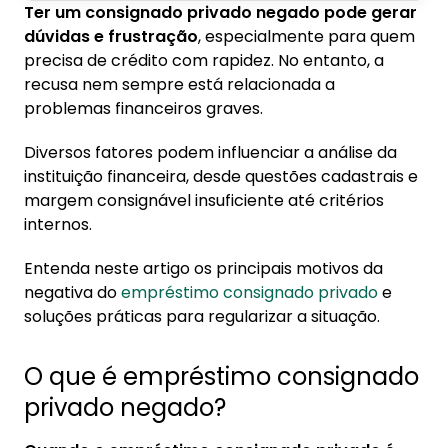
Ter um consignado privado negado pode gerar
1. O que é empréstimo consignado privado
dúvidas e frustração
, especialmente para quem
negado?
precisa de crédito com rapidez. No entanto, a
1.1. Diferença entre análise de crédito e
recusa nem sempre está relacionada a
aprovação automática
problemas financeiros graves.
2. Consignado privado negado: como resolver
Diversos fatores podem influenciar a análise da
instituição financeira, desde questões cadastrais e
2.1. Quanto tempo esperar para solicitar
margem consignável insuficiente até critérios
novamente?
internos.
3. Como aumentar as chances de aprovação
do consignado CLT
Entenda neste artigo os principais motivos da
negativa do
empréstimo consignado privado
e
soluções práticas para regularizar a situação.
O que é empréstimo consignado
privado negado?