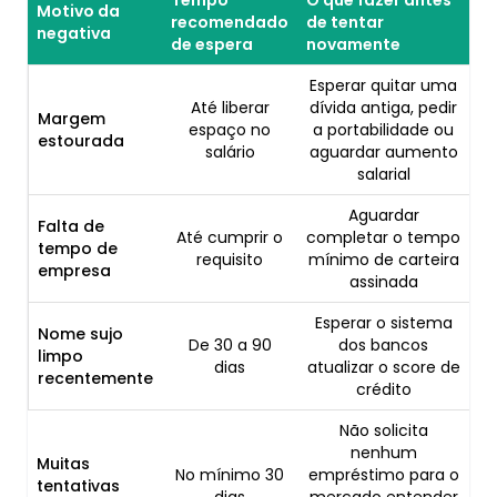
Tempo
O que fazer antes
Motivo da
recomendado
de tentar
negativa
de espera
novamente
Esperar quitar uma
Até liberar
dívida antiga, pedir
Margem
espaço no
a portabilidade ou
estourada
salário
aguardar aumento
salarial
Aguardar
Falta de
Até cumprir o
completar o tempo
tempo de
requisito
mínimo de carteira
empresa
assinada
Esperar o sistema
Nome sujo
De 30 a 90
dos bancos
limpo
dias
atualizar o score de
recentemente
crédito
Não solicita
nenhum
Muitas
No mínimo 30
empréstimo para o
tentativas