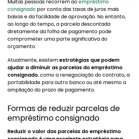
Muitas pessoas recorrem ao
empréstimo
1. Formas de reduzir parcelas de empréstimo
consignado
por conta das taxas de juros mais
consignado
baixas e da facilidade de aprovação. No entanto,
1.1. Portabilidade de consignado
ao longo do tempo, a parcela descontada
diretamente da folha de pagamento pode
1.2. Refinanciamento do consignado
comprometer uma parte significativa do
1.3. Amortização antecipada
orçamento.
2. Reduzir a parcela do consignado: como
Atualmente, existem
estratégias que podem
funciona
ajudar a diminuir as parcelas do empréstimo
2.1. Passo a passo de como reduzir a parcela
consignado
, como a renegociação do contrato, a
do consignado online
portabilidade para outro banco ou até mesmo a
ampliação do prazo de pagamento.
3. Reduzir parcela de consignado: quando vale
a pena?
Formas de reduzir parcelas de
empréstimo consignado
Reduzir o valor das parcelas do empréstimo
consignado é uma excelente estratégia para