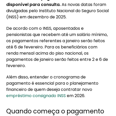
1. Quando começa o pagamento do INSS
disponível para consulta.
As novas datas foram
2026?
divulgadas pelo Instituto Nacional do Seguro Social
1.1. Calendário pagamento INSS janeiro 2026
(INSS) em dezembro de 2025.
1.2. Calendário pagamento INSS fevereiro
De acordo com o INSS, aposentados e
2026
pensionistas que recebem até um salário mínimo,
1.3. Calendário pagamento INSS março 2026
os pagamentos referentes a janeiro serão feitos
até 6 de fevereiro. Para os beneficiários com
1.4. Calendário pagamento INSS abril 2026
renda mensal acima do piso nacional, os
1.5. Calendário pagamento INSS maio 2026
pagamentos de janeiro serão feitos entre 2 e 6 de
1.6. Calendário pagamento INSS junho 2026
fevereiro.
1.7. Calendário pagamento INSS julho 2026
Além disso, entender o cronograma de
1.8. Calendário pagamento INSS agosto 2026
pagamento é essencial para o planejamento
1.9. Calendário pagamento INSS setembro
financeiro de quem deseja contratar novo
2026
empréstimo consignado INSS
em 2026.
1.10. Calendário pagamento INSS outubro
Quando começa o pagamento
2026