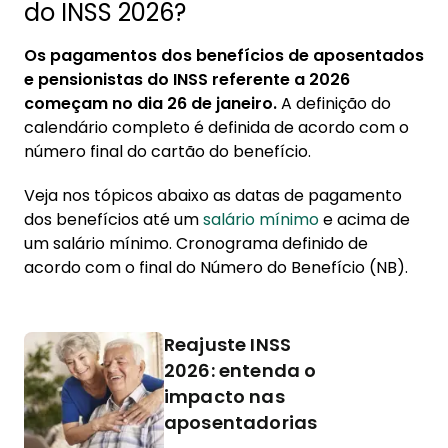
do INSS 2026?
1.11. Calendário pagamento INSS novembro
2026
Os pagamentos dos benefícios de aposentados
1.12. Calendário pagamento INSS dezembro
e pensionistas do INSS referente a 2026
2026
começam no dia 26 de janeiro.
A definição do
calendário completo é definida de acordo com o
2. Como identificar a data de pagamento
número final do cartão do benefício.
3. Como consultar o extrato de pagamento
Veja nos tópicos abaixo as datas de pagamento
4. Piso mínimo atualizado
dos benefícios até um
salário mínimo
e acima de
um salário mínimo. Cronograma definido de
acordo com o final do Número do Benefício (NB).
Reajuste INSS
2026: entenda o
impacto nas
aposentadorias