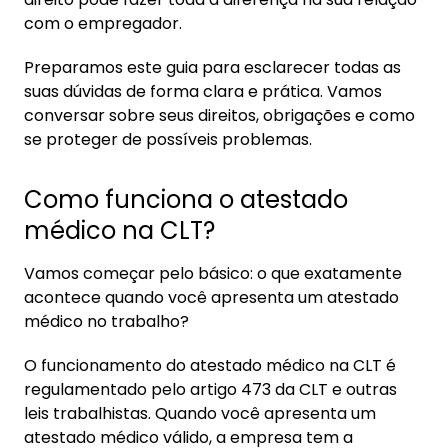
com o empregador.
3.2. Quantos atestados médicos posso
entregar no mês?
Preparamos este guia para esclarecer todas as
3.3. Posso ser demitido por excesso de
suas dúvidas de forma clara e prática. Vamos
atestados?
conversar sobre seus direitos, obrigações e como
se proteger de possíveis problemas.
3.4. Empresa pode recusar um atestado
médico?
Como funciona o atestado
4. O que fazer se o empregador não aceitar o
médico na CLT?
atestado?
5. Como comprovar a validade do atestado
Vamos começar pelo básico: o que exatamente
médico?
acontece quando você apresenta um atestado
médico no trabalho?
5.1. Onde buscar ajuda jurídica gratuita?
O funcionamento do atestado médico na CLT é
6. Dicas práticas para não ter problemas com
regulamentado pelo artigo 473 da CLT e outras
atestado médico
leis trabalhistas. Quando você apresenta um
6.1. Documentação necessária
atestado médico válido, a empresa tem a