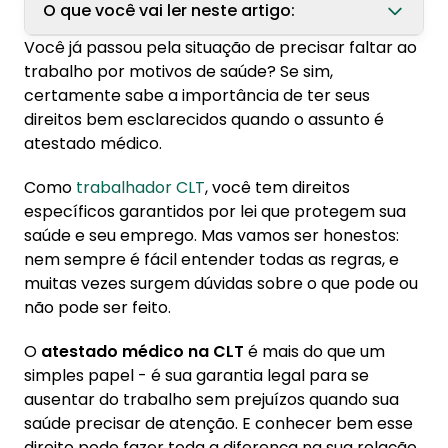
O que você vai ler neste artigo:
Você já passou pela situação de precisar faltar ao
1. Como funciona o atestado médico na CLT?
trabalho por motivos de saúde? Se sim,
1.1. Quantos dias são aceitos sem prejuízo no
certamente sabe a importância de ter seus
salário?
direitos bem esclarecidos quando o assunto é
atestado médico.
1.2. Como entregar corretamente o
atestado na empresa?
Como
trabalhador CLT
, você tem direitos
específicos garantidos por lei que protegem sua
2. Atestado médico no contrato de
saúde e seu emprego. Mas vamos ser honestos:
experiência
nem sempre é fácil entender todas as regras, e
2.1. O contrato é prorrogado em caso de
muitas vezes surgem dúvidas sobre o que pode ou
atestado?
não pode ser feito.
2.2. O que acontece com o contrato se eu
apresentar atestado?
O
atestado médico na CLT
é mais do que um
simples papel - é sua garantia legal para se
3. Principais direitos sobre atestados médicos
ausentar do trabalho sem prejuízos quando sua
3.1. O que a CLT diz sobre atestados
saúde precisar de atenção. E conhecer bem esse
médicos?
direito pode fazer toda a diferença na sua relação