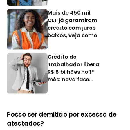
Mais de 450 mil
CLT já garantiram
crédito com juros
baixos, veja como
Crédito do
Trabalhador libera
R$ 8 bilhões no 1º
mês: nova fase
amplia acesso ao
consignado CLT
Posso ser demitido por excesso de
atestados?