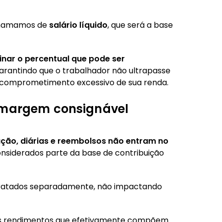
 chamamos de
salário líquido
, que será a base
inar o percentual que pode ser
garantindo que o trabalhador não ultrapasse
 o comprometimento excessivo de sua renda.
a margem consignável
ação, diárias e reembolsos não entram no
considerados parte da base de contribuição
 tratados separadamente, não impactando
 os rendimentos que efetivamente compõem