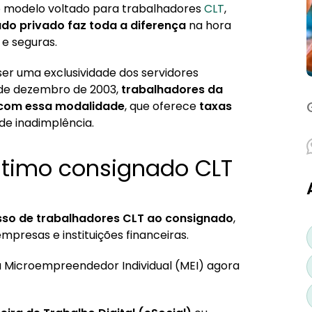
 modelo voltado para trabalhadores
CLT
,
do privado faz toda a diferença
na hora
ivado
 e seguras.
ser uma exclusividade dos servidores
s e abonos
, de dezembro de 2003,
trabalhadores da
onsignável
 com essa modalidade
, que oferece
taxas
de inadimplência.
timo consignado CLT
sso de trabalhadores CLT ao consignado
,
presas e instituições financeiras.
ia Microempreendedor Individual (MEI) agora