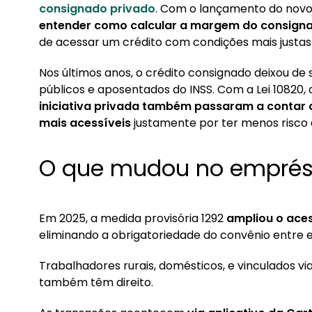
1. O que mudou no empréstimo consignado CLT
consignado privado
. Com o lançamento do novo
entender como calcular a margem do consigna
2. O que é a margem consignável no crédito pr
de acessar um crédito com condições mais justas
3. Como calcular sua margem passo a passo
Nos últimos anos, o crédito consignado deixou de 
3.1. O que entra no cálculo: salário, comissõe
públicos e aposentados do INSS. Com a Lei 10820
3.2. O que não entra no cálculo da margem c
iniciativa privada também passaram a contar
mais acessíveis
justamente por ter menos risco 
3.3. Percentual máximo da margem em 2025
4. Exemplo prático de cálculo
O que mudou no emprés
5. Fatores que reduzem a margem disponível
6. O que fazer quando a margem está zerada?
Em 2025, a medida provisória 1292
ampliou o ace
eliminando a obrigatoriedade do convênio entre em
Trabalhadores rurais, domésticos, e vinculados v
também têm direito.