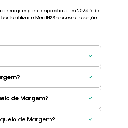
r a sua margem para empréstimo em 2024 é de
basta utilizar o Meu INSS e acessar a seção
aldos de margem positivos usem o valor 
nceiras.
argem?
 fundos disponíveis, que podem ser 
queio de Margem?
duz os juros da margem e potencializa o 
loqueio de Margem?