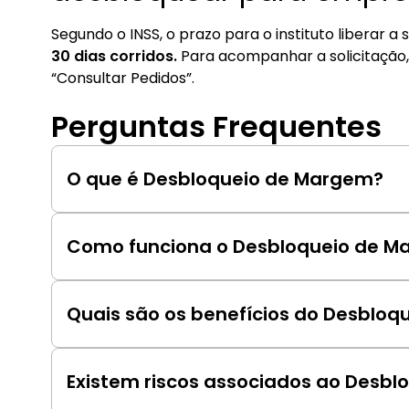
Segundo o INSS, o prazo para o instituto libera
30 dias corridos.
Para acompanhar a solicitação, 
“Consultar Pedidos”.
Perguntas Frequentes
O que é Desbloqueio de Margem?
Um recurso que permite que investidores com s
disponível para cobrir outras necessidades fina
Como funciona o Desbloqueio de M
Uma parte do saldo da margem é convertida em
sacados ou transferidos.
Quais são os benefícios do Desblo
Fornece acesso a liquidez sem vender ativos, re
retorno.
Existem riscos associados ao Desb