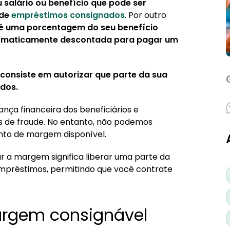
ear para empréstimo 2024?
salário ou benefício que pode ser
 de
empréstimos consignados
. Por outro
é uma porcentagem do seu benefício
utomaticamente descontada para pagar um
onsiste em autorizar que parte da sua
dos.
nça financeira dos beneficiários e
 de fraude. No entanto, não podemos
to de margem disponível.
ar a margem significa liberar uma parte da
réstimos, permitindo que você contrate
rgem consignável