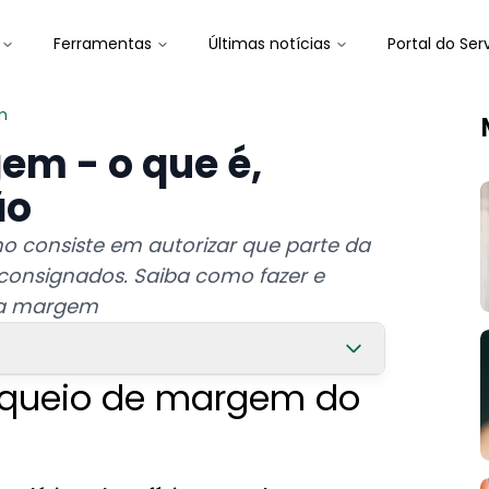
Ferramentas
Últimas notícias
Portal do Ser
m
em - o que é,
ão
 consiste em autorizar que parte da
onsignados. Saiba como fazer e
ua margem
oqueio de margem do
INSS?
ara empréstimo?