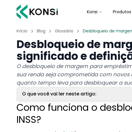
Konsi
Produtos
Início
Blog
Glossário
Desbloqueio de marge
Desbloqueio de marg
significado e definiç
O desbloqueio de margem para empréstimo
sua renda seja comprometida com novos c
quanto tempo leva para desbloquear a s
O que você vai ler neste artigo:
Como funciona o desbl
1. Como funciona o desbloqueio de margem do 
INSS?
2. Como desbloquear a margem consignável p