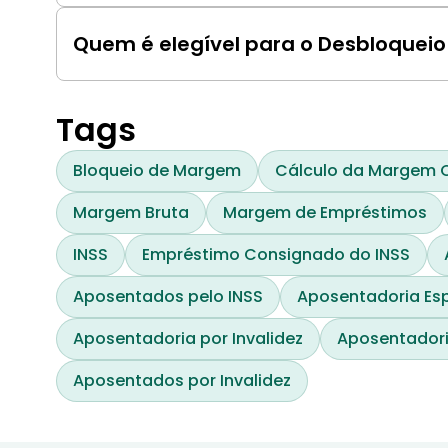
Sim, desbloquear margem aumenta o risco de 
ativos subjacentes cair.
Quem é elegível para o Desbloquei
Investidores com saldos de margem positivos e 
responsável.
Tags
Bloqueio de Margem
Cálculo da Margem 
Margem Bruta
Margem de Empréstimos
INSS
Empréstimo Consignado do INSS
Aposentados pelo INSS
Aposentadoria Esp
Aposentadoria por Invalidez
Aposentadori
Aposentados por Invalidez