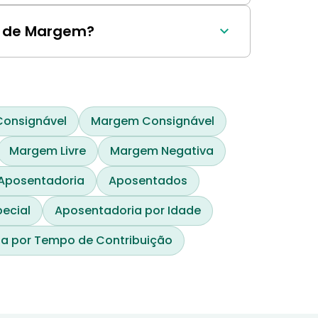
uma chamada de margem se o valor dos 
o de Margem?
um histórico de gerenciamento de riscos 
Consignável
Margem Consignável
Margem Livre
Margem Negativa
Aposentadoria
Aposentados
ecial
Aposentadoria por Idade
a por Tempo de Contribuição