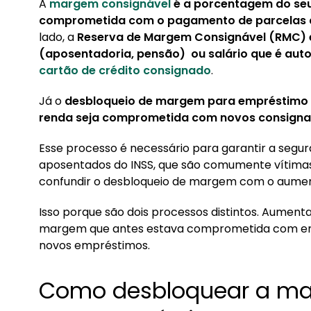
3. Quanto tempo o INSS demora para desbloqu
A
margem consignável
é a porcentagem do seu 
comprometida com o pagamento de parcelas
lado, a
Reserva de Margem Consignável (RMC) 
(aposentadoria, pensão) ou salário que é a
cartão de crédito consignado
.
Já o
desbloqueio de margem para empréstimo c
renda seja comprometida com novos consigna
Esse processo é necessário para garantir a segura
aposentados do INSS, que são comumente vítimas
confundir o desbloqueio de margem com o aumen
Isso porque são dois processos distintos. Aument
margem que antes estava comprometida com emp
novos empréstimos.
Como desbloquear a ma