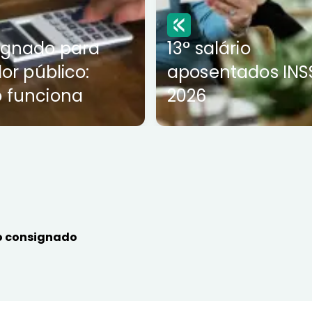
ignado para
13° salário
dor público:
aposentados INS
 funciona
2026
 consignado