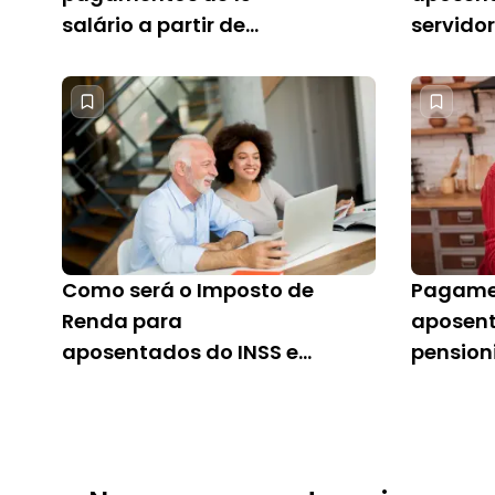
salário a partir de
servidor
segunda (26)
usar
Como será o Imposto de
Pagamen
Renda para
aposent
aposentados do INSS em
pension
2025?
no carn