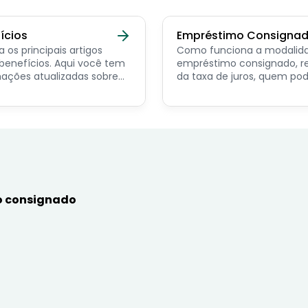
ícios
Empréstimo Consigna
a os principais artigos
Como funciona a modalid
ícios. Aqui você tem
empréstimo consignado, r
ações atualizadas sobre
da taxa de juros, quem po
ncipais benefícios para o
contratar e dicas de como
or público, aposentado,
simular online.
nista e beneficiários de
mas sociais.
 consignado