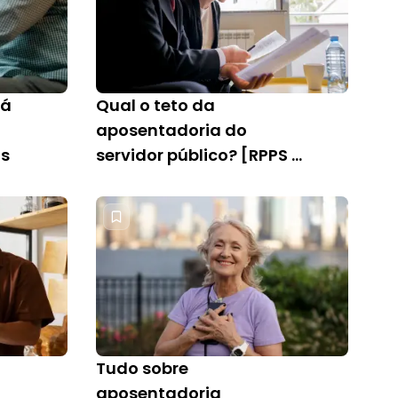
já
Qual o teto da
aposentadoria do
os
servidor público? [RPPS e
RGPS]
Tudo sobre
aposentadoria