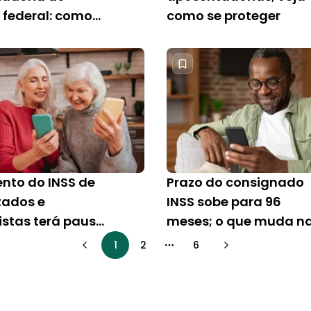
 federal: como
como se proteger
to do INSS de
Prazo do consignado
ados e
INSS sobe para 96
istas terá pausa
meses; o que muda n
aval
prática?
1
2
6
More pages