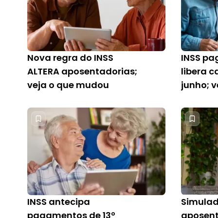
Nova regra do INSS
INSS pa
ALTERA aposentadorias;
libera c
veja o que mudou
junho; 
INSS antecipa
Simulad
pagamentos de 13º
aposent