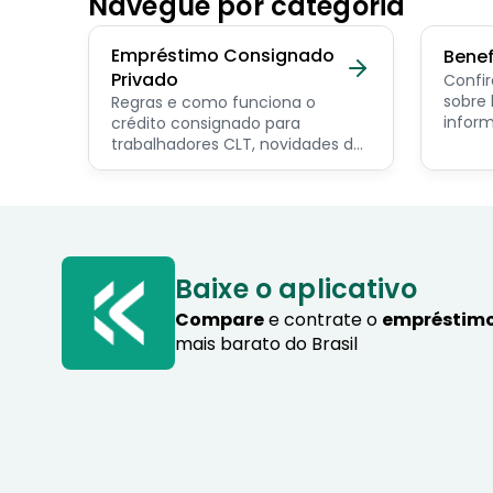
Navegue por categoria
Empréstimo Consignado
Benef
Privado
Confir
sobre benef
Regras e como funciona o
inform
crédito consignado para
os pri
trabalhadores CLT, novidades do
servid
programa Crédito do
pensio
Trabalhador e dicas de como
progra
contratar o consignado privado.
Baixe o aplicativo
Compare
e contrate o
empréstimo
mais barato do Brasil