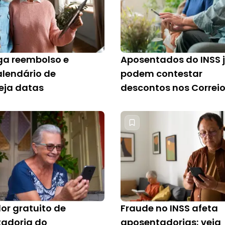
ga reembolso e
Aposentados do INSS 
alendário de
podem contestar
veja datas
descontos nos Correi
or gratuito de
Fraude no INSS afeta
adoria do
aposentadorias; veja