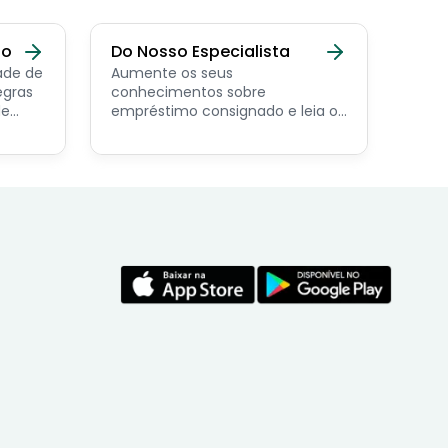
do
Do Nosso Especialista
ade de
Aumente os seus
egras
conhecimentos sobre
de
empréstimo consignado e leia os
conteúdos feito por nosso
economista especialista no
assunto.