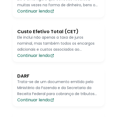
muitas vezes na forma de dinheiro, bens ou
Continuar lendo
serviços, a outra parte, conhecida como
devedor, em troca de um compromisso de
pagamento futuro.
Custo Efetivo Total (CET)
Ele inclui não apenas a taxa de juros
nominal, mas também todos os encargos
adicionais e custos associados ao
Continuar lendo
empréstimo.
DARF
Trata-se de um documento emitido pelo
Ministério da Fazenda e da Secretaria da
Receita Federal para cobrança de tributos
Continuar lendo
administrados por esses órgãos.