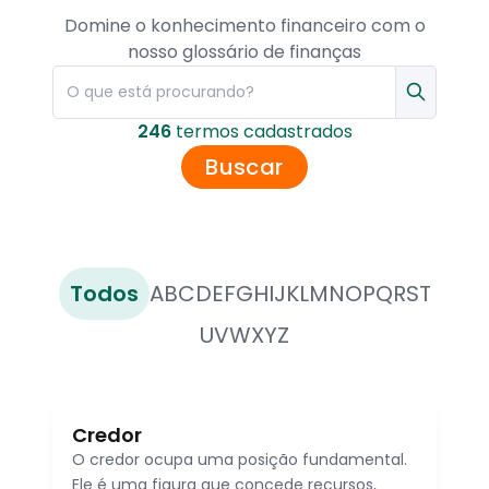
Domine o konhecimento financeiro com o
nosso glossário de finanças
246
termo
s
cadastrado
s
Buscar
Todos
A
B
C
D
E
F
G
H
I
J
K
L
M
N
O
P
Q
R
S
T
U
V
W
X
Y
Z
Credor
O credor ocupa uma posição fundamental.
Ele é uma figura que concede recursos,