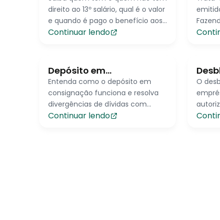
direito ao 13º salário, qual é o valor
emitid
e quando é pago o benefício aos
Fazend
Continuar lendo
Conti
trabalhadores brasileiros
Receit
tribut
órgãos
Depósito em
Desb
Consignação
Entenda como o depósito em
O des
consignação funciona e resolva
empré
divergências de dívidas com
autori
Continuar lendo
Conti
segurança
seja 
consig
quanto
desbl