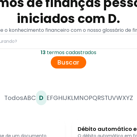
mos de finanças pess
iniciados com D.
 o konhecimento financeiro com o nosso glossário de f
13
termo
s
cadastrado
s
Buscar
Todos
A
B
C
D
E
F
G
H
I
J
K
L
M
N
O
P
Q
R
S
T
U
V
W
X
Y
Z
Débito automático 
folha
-se de um documento
O débito automático em fo