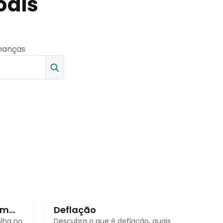
oais
inanças
em
Deflação
lha no
Descubra o que é deflação, quais