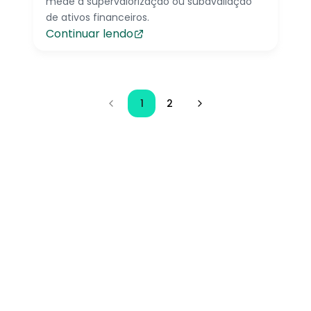
mede a supervalorização ou subavaliação
de ativos financeiros.
Continuar lendo
1
2