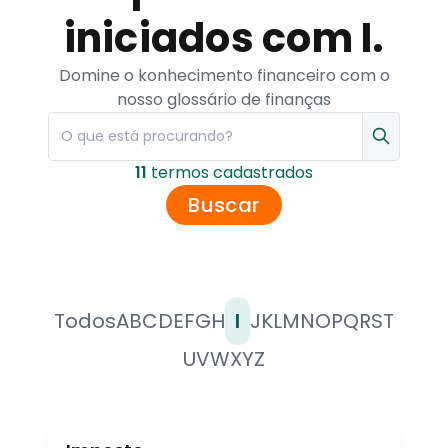
iniciados com I.
Domine o konhecimento financeiro com o
nosso glossário de finanças
11
termo
s
cadastrado
s
Buscar
Todos
A
B
C
D
E
F
G
H
I
J
K
L
M
N
O
P
Q
R
S
T
U
V
W
X
Y
Z