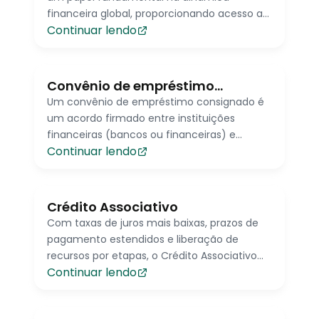
financeira global, proporcionando acesso a
Continuar lendo
capital para indivíduos, empresas e
entidades governamentais.
Convênio de empréstimo
consignado
Um convênio de empréstimo consignado é
um acordo firmado entre instituições
financeiras (bancos ou financeiras) e
Continuar lendo
empregadores ou órgãos previdenciários.
Crédito Associativo
Com taxas de juros mais baixas, prazos de
pagamento estendidos e liberação de
recursos por etapas, o Crédito Associativo
Continuar lendo
facilita o acesso à moradia própria e
incentiva o desenvolvimento de
comunidades mais unidas e organizadas.