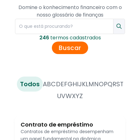
Domine o konhecimento financeiro com o
nosso glossário de finanças
246
termo
s
cadastrado
s
Buscar
Todos
A
B
C
D
E
F
G
H
I
J
K
L
M
N
O
P
Q
R
S
T
U
V
W
X
Y
Z
Contrato de empréstimo
Contratos de empréstimo desempenham
um papel fundamental na dinâmica