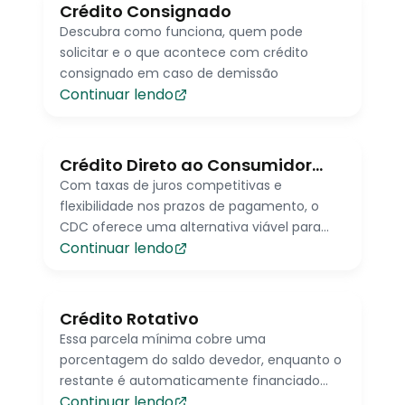
Crédito Consignado
Descubra como funciona, quem pode
solicitar e o que acontece com crédito
consignado em caso de demissão
Continuar lendo
Crédito Direto ao Consumidor
(CDC)
Com taxas de juros competitivas e
flexibilidade nos prazos de pagamento, o
CDC oferece uma alternativa viável para
Continuar lendo
aqueles que buscam realizar compras de
alto valor de forma parcelada, adaptando-
se às diferentes realidades financeiras dos
consumidores.
Crédito Rotativo
Essa parcela mínima cobre uma
porcentagem do saldo devedor, enquanto o
restante é automaticamente financiado
Continuar lendo
para o próximo mês, sujeito a juros.