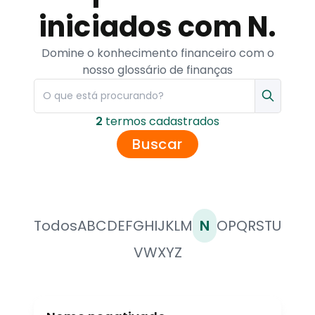
iniciados com N.
Domine o konhecimento financeiro com o
nosso glossário de finanças
2
termo
s
cadastrado
s
Buscar
Todos
A
B
C
D
E
F
G
H
I
J
K
L
M
N
O
P
Q
R
S
T
U
V
W
X
Y
Z